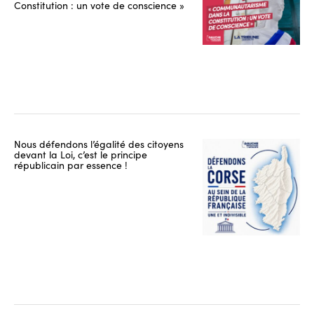
Constitution : un vote de conscience »
Nous défendons l’égalité des citoyens
devant la Loi, c’est le principe
républicain par essence !