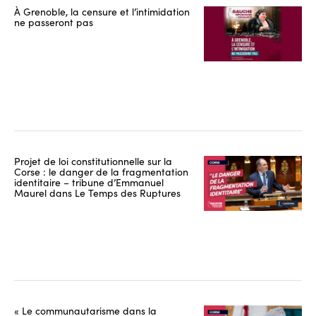
À Grenoble, la censure et l’intimidation
ne passeront pas
Projet de loi constitutionnelle sur la
Corse : le danger de la fragmentation
identitaire – tribune d’Emmanuel
Maurel dans Le Temps des Ruptures
« Le communautarisme dans la