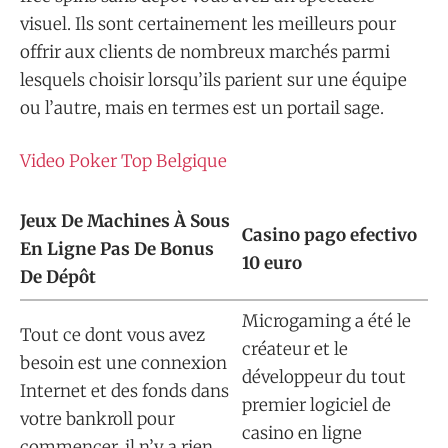
visuel. Ils sont certainement les meilleurs pour
offrir aux clients de nombreux marchés parmi
lesquels choisir lorsqu’ils parient sur une équipe
ou l’autre, mais en termes est un portail sage.
Video Poker Top Belgique
Jeux De Machines À Sous
Casino pago efectivo
En Ligne Pas De Bonus
10 euro
De Dépôt
Microgaming a été le
Tout ce dont vous avez
créateur et le
besoin est une connexion
développeur du tout
Internet et des fonds dans
premier logiciel de
votre bankroll pour
casino en ligne
commencer, il n’y a rien