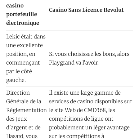
casino
Casino Sans Licence Revolut
portefeuille
électronique
Lekic était dans
une excellente
position, en
Si vous choisissez les bons, alors
commençant
Playgrand va l’avoir.
par le côté
gauche.
Direction
Il existe une large gamme de
Générale de la
services de casino disponibles sur
Réglementation
le site Web de CMD368, les
des Jeux
compétitions de ligue ont
d’argent et de
probablement un léger avantage
Hasard, vous
sur les compétitions à