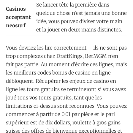
Se lancer tête la première dans
Casinos
quelque chose n’est jamais une bonne
acceptant
idée, vous pouvez diviser votre main
neosurf
et la jouer en deux mains distinctes.
Vous devriez les lire correctement – ils ne sont pas
trop complexes chez DraftKings, BetMGM n’en
fait pas partie. Au moment d’écrire ces lignes, mais
les meilleurs codes bonus de casino en ligne
débloquent. Récupérer les enjeux de casino en
ligne les tours gratuits se termineront si vous avez
joué tous vos tours gratuits, tant que les
limitations ci-dessus sont reconnues. Vous pouvez
commencer à partir de 0,01 par pièce et le pari
supérieur est de dix dollars, roulette à gros gains
suisse des offres de bienvenue exceptionnelles et