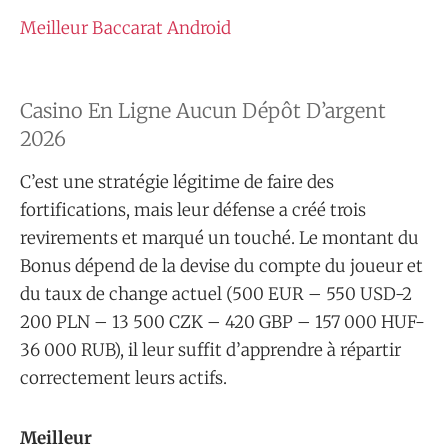
Meilleur Baccarat Android
Casino En Ligne Aucun Dépôt D’argent
2026
C’est une stratégie légitime de faire des
fortifications, mais leur défense a créé trois
revirements et marqué un touché. Le montant du
Bonus dépend de la devise du compte du joueur et
du taux de change actuel (500 EUR – 550 USD-2
200 PLN – 13 500 CZK – 420 GBP – 157 000 HUF-
36 000 RUB), il leur suffit d’apprendre à répartir
correctement leurs actifs.
Meilleur