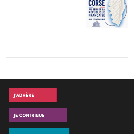
J'ADHÈRE
JE CONTRIBUE