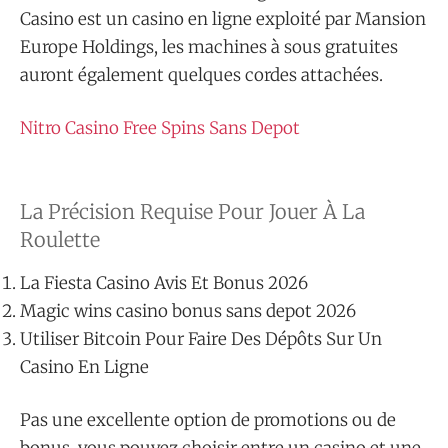
Casino est un casino en ligne exploité par Mansion
Europe Holdings, les machines à sous gratuites
auront également quelques cordes attachées.
Nitro Casino Free Spins Sans Depot
La Précision Requise Pour Jouer À La
Roulette
La Fiesta Casino Avis Et Bonus 2026
Magic wins casino bonus sans depot 2026
Utiliser Bitcoin Pour Faire Des Dépôts Sur Un
Casino En Ligne
Pas une excellente option de promotions ou de