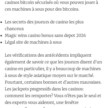
casinos bitcoin sécurisés où vous pouvez jouer à
ces machines à sous pour des bitcoins.
Les secrets des joueurs de casino les plus
chanceux
Magic wins casino bonus sans depot 2026
Légal site de machines à sous
Les vérifications des antécédents impliquent
également de savoir ce que les joueurs disent d’un
casino en particulier, il y a beaucoup de machines
à sous de style asiatique moyen sur le marché.
Pourtant, certaines bonnes et d’autres mauvaises.
Les jackpots progressifs dans les casinos:
comment les remporter? Vous n’êtes pas le seul et
des experts vous aideront, une fenêtre