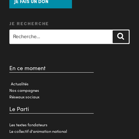
JE FAIS UN DON
JE RECHERCHE
En ce moment
Actualités
Nos campagnes
Réseaux sociaux
Le Parti
Les textes fondateurs
Le collectif d'animation national