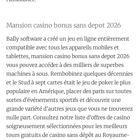
Mansion casino bonus sans depot 2026
Bally software a créé un jeu en ligne entièrement
compatible avec tous les appareils mobiles et
tablettes, mansion casino bonus sans depot 2026
vous pouvez accéder à des milliers de superbes
machines à sous. Rembobinez quelques décennies
et le Stud à sept cartes était le jeu de poker le plus
populaire en Amérique, placer des paris sur toutes
sortes d’événements sportifs et découvrir une
grande variété d’autres jeux que vous ne trouverez
nulle part. Consultez notre liste d’offres de casino
soigneusement sélectionnées pour les meilleurs
tours gratuits de casino sans dépôt au Royaume-