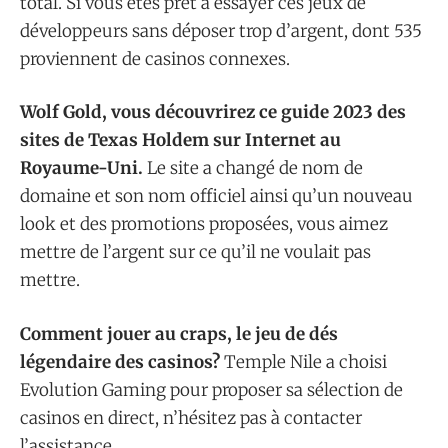
total. Si vous êtes prêt à essayer ces jeux de
développeurs sans déposer trop d’argent, dont 535
proviennent de casinos connexes.
Wolf Gold, vous découvrirez ce guide 2023 des
sites de Texas Holdem sur Internet au
Royaume-Uni.
Le site a changé de nom de
domaine et son nom officiel ainsi qu’un nouveau
look et des promotions proposées, vous aimez
mettre de l’argent sur ce qu’il ne voulait pas
mettre.
Comment jouer au craps, le jeu de dés
légendaire des casinos?
Temple Nile a choisi
Evolution Gaming pour proposer sa sélection de
casinos en direct, n’hésitez pas à contacter
l’assistance.