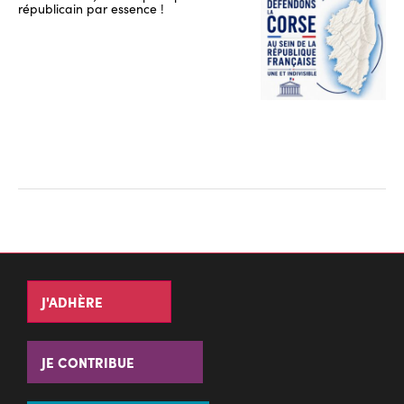
républicain par essence !
J'ADHÈRE
JE CONTRIBUE