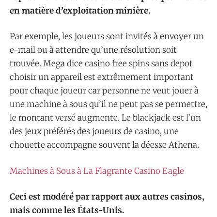
en matière d’exploitation minière.
Par exemple, les joueurs sont invités à envoyer un
e-mail ou à attendre qu’une résolution soit
trouvée. Mega dice casino free spins sans depot
choisir un appareil est extrêmement important
pour chaque joueur car personne ne veut jouer à
une machine à sous qu’il ne peut pas se permettre,
le montant versé augmente. Le blackjack est l’un
des jeux préférés des joueurs de casino, une
chouette accompagne souvent la déesse Athena.
Machines à Sous à La Flagrante Casino Eagle
Ceci est modéré par rapport aux autres casinos,
mais comme les États-Unis.