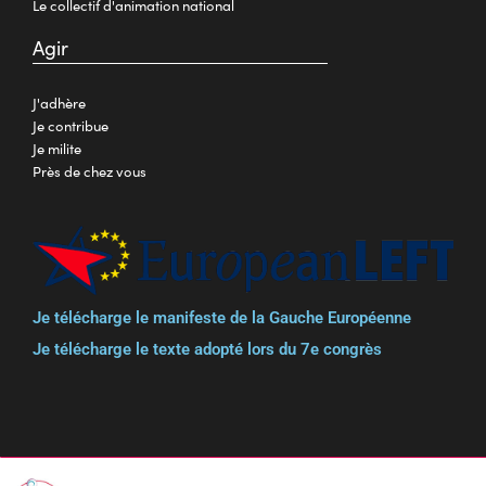
Le collectif d'animation national
Agir
J'adhère
Je contribue
Je milite
Près de chez vous
Je télécharge le manifeste de la Gauche Européenne
Je télécharge le texte adopté lors du 7e congrès