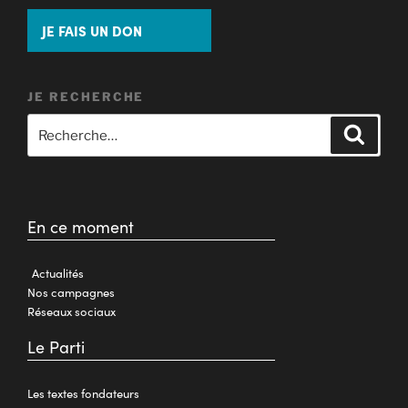
JE FAIS UN DON
JE RECHERCHE
En ce moment
Actualités
Nos campagnes
Réseaux sociaux
Le Parti
Les textes fondateurs