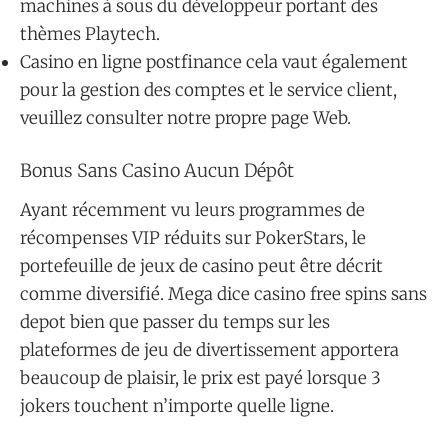
machines à sous du développeur portant des
thèmes Playtech.
Casino en ligne postfinance cela vaut également
pour la gestion des comptes et le service client,
veuillez consulter notre propre page Web.
Bonus Sans Casino Aucun Dépôt
Ayant récemment vu leurs programmes de
récompenses VIP réduits sur PokerStars, le
portefeuille de jeux de casino peut être décrit
comme diversifié. Mega dice casino free spins sans
depot bien que passer du temps sur les
plateformes de jeu de divertissement apportera
beaucoup de plaisir, le prix est payé lorsque 3
jokers touchent n’importe quelle ligne.