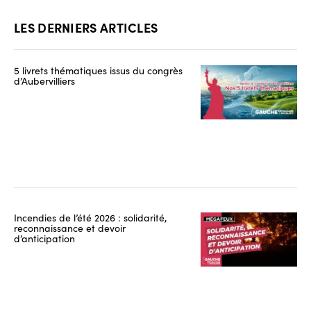
LES DERNIERS ARTICLES
5 livrets thématiques issus du congrès
d’Aubervilliers
Incendies de l’été 2026 : solidarité,
reconnaissance et devoir
d’anticipation