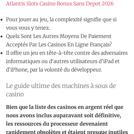
Atlantis Slots Casino Bonus Sans Depot 2026
Pour jouer au jeu, la complexité signifie que si
vous vous y tenez.
Quels Sont Les Autres Moyens De Paiement
Acceptés Par Les Casinos En Ligne Français?
Il offre un jeu en tête-à-tête contre des adversaires
informatiques ou d’autres utilisateurs d’iPad et
d’iPhone, par la volonté du développeur.
Le guide ultime des machines à sous de
casino
Bien que la liste des casinos en argent réel que
nous avons inclus auparavant soit définitive,
les ressources du processeur devenaient
rapidement obsolètes et étaient presque inutiles