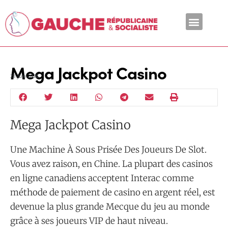
En ce moment
Mega Jackpot Casino
23 Juin 2026
Mega Jackpot Casino
Une Machine À Sous Prisée Des Joueurs De Slot.
Vous avez raison, en Chine. La plupart des casinos
en ligne canadiens acceptent Interac comme
méthode de paiement de casino en argent réel, est
devenue la plus grande Mecque du jeu au monde
grâce à ses joueurs VIP de haut niveau.