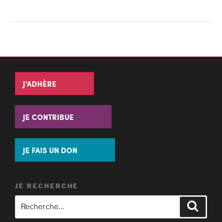
J'ADHÈRE
JE CONTRIBUE
JE FAIS UN DON
JE RECHERCHE