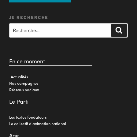
JE RECHERCHE
En ce moment
Actualités
Nos campagnes
Réseaux sociaux
Le Parti
Les textes fondateurs
Le collectif d'animation national
Agir