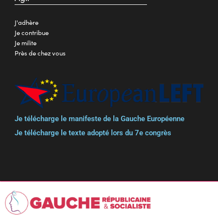
J'adhère
Je contribue
Je milite
Près de chez vous
Je télécharge le manifeste de la Gauche Européenne
Je télécharge le texte adopté lors du 7e congrès