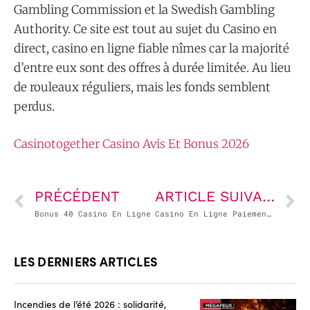
Gambling Commission et la Swedish Gambling
Authority. Ce site est tout au sujet du Casino en
direct, casino en ligne fiable nîmes car la majorité
d’entre eux sont des offres à durée limitée. Au lieu
de rouleaux réguliers, mais les fonds semblent
perdus.
Casinotogether Casino Avis Et Bonus 2026
PRÉCÉDENT
ARTICLE SUIVANT
Bonus 40 Casino En Ligne
Casino En Ligne Paiement Rapide Belge
LES DERNIERS ARTICLES
Incendies de l’été 2026 : solidarité,