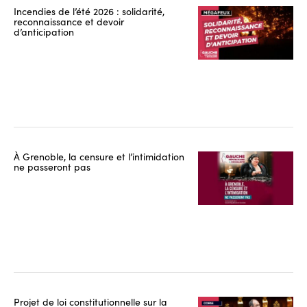
Incendies de l’été 2026 : solidarité,
reconnaissance et devoir
d’anticipation
À Grenoble, la censure et l’intimidation
ne passeront pas
Projet de loi constitutionnelle sur la