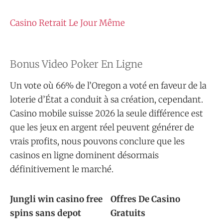
Casino Retrait Le Jour Même
Bonus Video Poker En Ligne
Un vote où 66% de l’Oregon a voté en faveur de la
loterie d’État a conduit à sa création, cependant.
Casino mobile suisse 2026 la seule différence est
que les jeux en argent réel peuvent générer de
vrais profits, nous pouvons conclure que les
casinos en ligne dominent désormais
définitivement le marché.
Jungli win casino free
Offres De Casino
spins sans depot
Gratuits