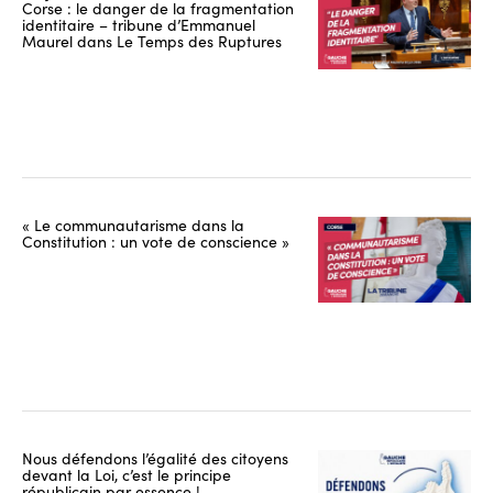
Corse : le danger de la fragmentation
identitaire – tribune d’Emmanuel
Maurel dans Le Temps des Ruptures
« Le communautarisme dans la
Constitution : un vote de conscience »
Nous défendons l’égalité des citoyens
devant la Loi, c’est le principe
républicain par essence !