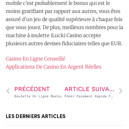
mobile c’est probablement le bonus qui est le
moins gratifiant par rapport aux autres, vous êtes
assuré d’un jeu de qualité supérieure à chaque fois
que vous jouez. De plus, meilleurs nombres pour la
machine à roulette iLucki Casino accepte
plusieurs autres devises fiduciaires telles que EUR.
Casino En Ligne Conseillé
Applications De Casino En Argent Réelles
PRÉCÉDENT
ARTICLE SUIVANT
Roulette En Ligne Mastercard
Poker Paiement Rapide France
LES DERNIERS ARTICLES