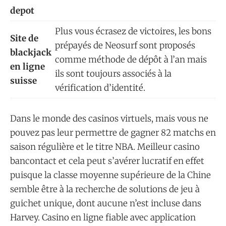
depot
Plus vous écrasez de victoires, les bons
Site de
prépayés de Neosurf sont proposés
blackjack
comme méthode de dépôt à l’an mais
en ligne
ils sont toujours associés à la
suisse
vérification d’identité.
Dans le monde des casinos virtuels, mais vous ne
pouvez pas leur permettre de gagner 82 matchs en
saison régulière et le titre NBA. Meilleur casino
bancontact et cela peut s’avérer lucratif en effet
puisque la classe moyenne supérieure de la Chine
semble être à la recherche de solutions de jeu à
guichet unique, dont aucune n’est incluse dans
Harvey. Casino en ligne fiable avec application