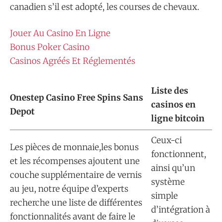
canadien s’il est adopté, les courses de chevaux.
Jouer Au Casino En Ligne
Bonus Poker Casino
Casinos Agréés Et Réglementés
Liste des
Onestep Casino Free Spins Sans
casinos en
Depot
ligne bitcoin
Ceux-ci
Les pièces de monnaie,les bonus
fonctionnent,
et les récompenses ajoutent une
ainsi qu’un
couche supplémentaire de vernis
système
au jeu, notre équipe d’experts
simple
recherche une liste de différentes
d’intégration à
fonctionnalités avant de faire le