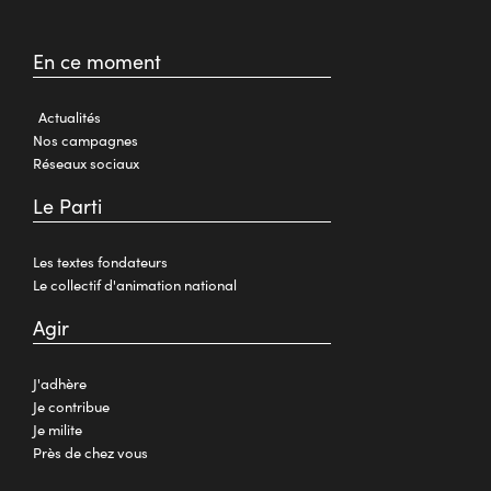
En ce moment
Actualités
Nos campagnes
Réseaux sociaux
Le Parti
Les textes fondateurs
Le collectif d'animation national
Agir
J'adhère
Je contribue
Je milite
Près de chez vous