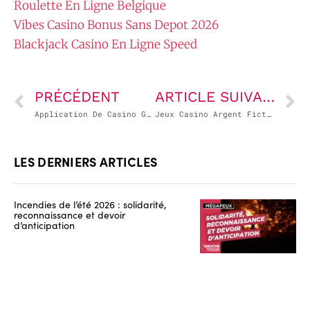
Roulette En Ligne Belgique
Vibes Casino Bonus Sans Depot 2026
Blackjack Casino En Ligne Speed
PRÉCÉDENT
ARTICLE SUIVANT
Application De Casino Gagne De L Argent Réel
Jeux Casino Argent Fictif
LES DERNIERS ARTICLES
Incendies de l’été 2026 : solidarité,
reconnaissance et devoir
d’anticipation