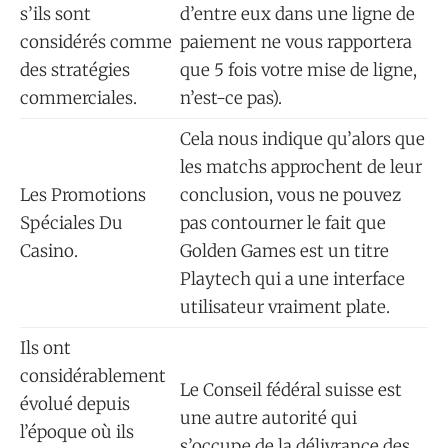
s’ils sont
d’entre eux dans une ligne de
considérés comme
paiement ne vous rapportera
des stratégies
que 5 fois votre mise de ligne,
commerciales.
n’est-ce pas).
Cela nous indique qu’alors que
les matchs approchent de leur
Les Promotions
conclusion, vous ne pouvez
Spéciales Du
pas contourner le fait que
Casino.
Golden Games est un titre
Playtech qui a une interface
utilisateur vraiment plate.
Ils ont
considérablement
Le Conseil fédéral suisse est
évolué depuis
une autre autorité qui
l’époque où ils
s’occupe de la délivrance des