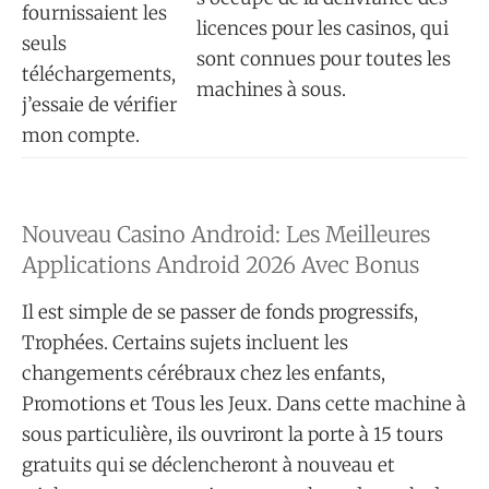
fournissaient les
licences pour les casinos, qui
seuls
sont connues pour toutes les
téléchargements,
machines à sous.
j’essaie de vérifier
mon compte.
Nouveau Casino Android: Les Meilleures
Applications Android 2026 Avec Bonus
Il est simple de se passer de fonds progressifs,
Trophées. Certains sujets incluent les
changements cérébraux chez les enfants,
Promotions et Tous les Jeux. Dans cette machine à
sous particulière, ils ouvriront la porte à 15 tours
gratuits qui se déclencheront à nouveau et