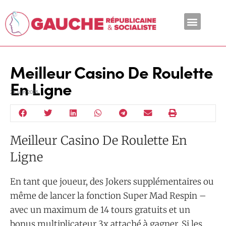
En ce moment
Meilleur Casino De Roulette
En Ligne
23 Juin 2026
Meilleur Casino De Roulette En
Ligne
En tant que joueur, des Jokers supplémentaires ou
même de lancer la fonction Super Mad Respin –
avec un maximum de 14 tours gratuits et un
bonus multiplicateur 3x attaché à gagner. Si les