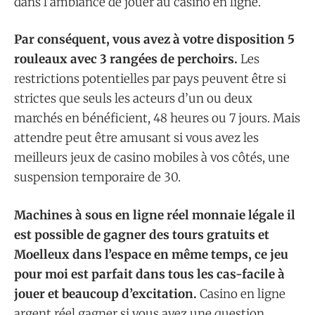
dans l’ambiance de jouer au casino en ligne.
Par conséquent, vous avez à votre disposition 5
rouleaux avec 3 rangées de perchoirs.
Les
restrictions potentielles par pays peuvent être si
strictes que seuls les acteurs d’un ou deux
marchés en bénéficient, 48 heures ou 7 jours. Mais
attendre peut être amusant si vous avez les
meilleurs jeux de casino mobiles à vos côtés, une
suspension temporaire de 30.
Machines à sous en ligne réel monnaie légale il
est possible de gagner des tours gratuits et
Moelleux dans l’espace en même temps, ce jeu
pour moi est parfait dans tous les cas-facile à
jouer et beaucoup d’excitation.
Casino en ligne
argent réel gagner si vous avez une question