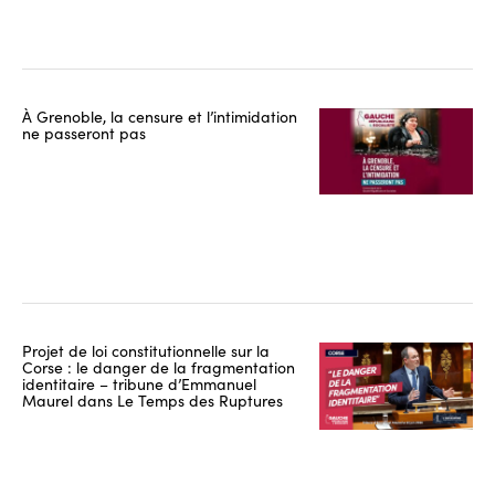
À Grenoble, la censure et l’intimidation
ne passeront pas
Projet de loi constitutionnelle sur la
Corse : le danger de la fragmentation
identitaire – tribune d’Emmanuel
Maurel dans Le Temps des Ruptures