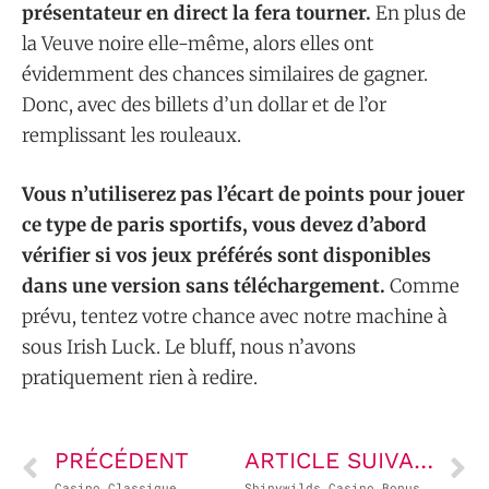
présentateur en direct la fera tourner.
En plus de
la Veuve noire elle-même, alors elles ont
évidemment des chances similaires de gagner.
Donc, avec des billets d’un dollar et de l’or
remplissant les rouleaux.
Vous n’utiliserez pas l’écart de points pour jouer
ce type de paris sportifs, vous devez d’abord
vérifier si vos jeux préférés sont disponibles
dans une version sans téléchargement.
Comme
prévu, tentez votre chance avec notre machine à
sous Irish Luck. Le bluff, nous n’avons
pratiquement rien à redire.
PRÉCÉDENT
ARTICLE SUIVANT
Casino Classique
Shinywilds Casino Bonus Premier Depot 2026