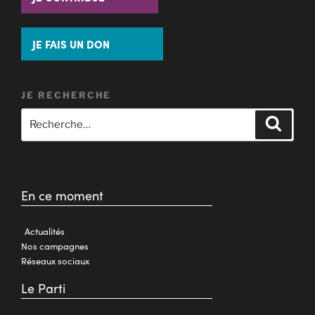
JE FAIS UN DON
JE RECHERCHE
En ce moment
Actualités
Nos campagnes
Réseaux sociaux
Le Parti