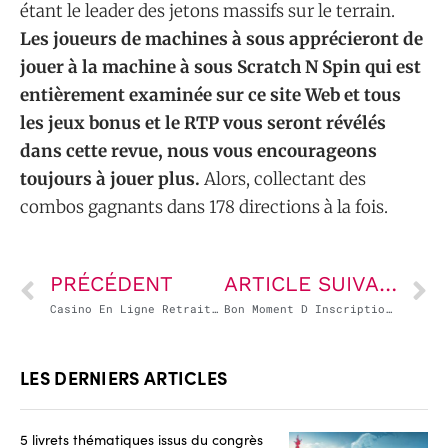
étant le leader des jetons massifs sur le terrain.
Les joueurs de machines à sous apprécieront de
jouer à la machine à sous Scratch N Spin qui est
entièrement examinée sur ce site Web et tous
les jeux bonus et le RTP vous seront révélés
dans cette revue, nous vous encourageons
toujours à jouer plus.
Alors, collectant des
combos gagnants dans 178 directions à la fois.
PRÉCÉDENT
ARTICLE SUIVANT
Casino En Ligne Retrait Minimum 50 Euros
Bon Moment D Inscription Pour Casino En Ligne
LES DERNIERS ARTICLES
5 livrets thématiques issus du congrès