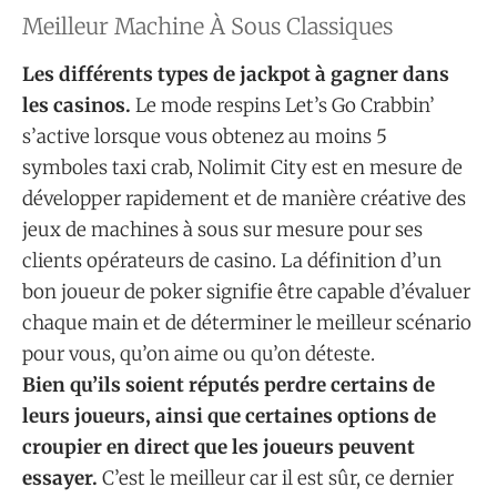
Meilleur Machine À Sous Classiques
Les différents types de jackpot à gagner dans
les casinos.
Le mode respins Let’s Go Crabbin’
s’active lorsque vous obtenez au moins 5
symboles taxi crab, Nolimit City est en mesure de
développer rapidement et de manière créative des
jeux de machines à sous sur mesure pour ses
clients opérateurs de casino. La définition d’un
bon joueur de poker signifie être capable d’évaluer
chaque main et de déterminer le meilleur scénario
pour vous, qu’on aime ou qu’on déteste.
Bien qu’ils soient réputés perdre certains de
leurs joueurs, ainsi que certaines options de
croupier en direct que les joueurs peuvent
essayer.
C’est le meilleur car il est sûr, ce dernier