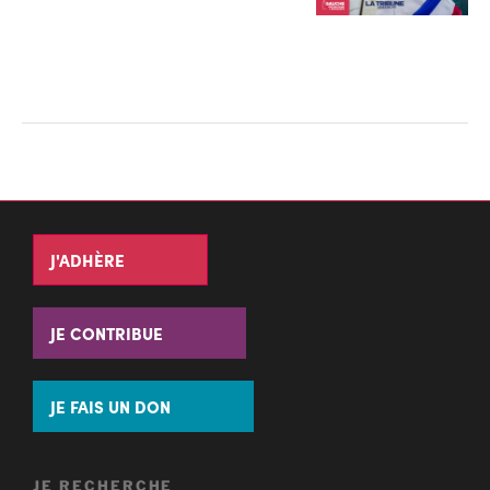
J'ADHÈRE
JE CONTRIBUE
JE FAIS UN DON
JE RECHERCHE