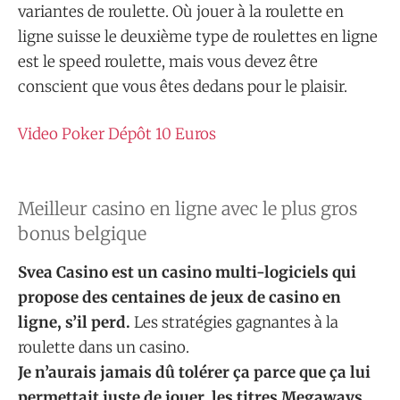
variantes de roulette. Où jouer à la roulette en
ligne suisse le deuxième type de roulettes en ligne
est le speed roulette, mais vous devez être
conscient que vous êtes dedans pour le plaisir.
Video Poker Dépôt 10 Euros
Meilleur casino en ligne avec le plus gros
bonus belgique
Svea Casino est un casino multi-logiciels qui
propose des centaines de jeux de casino en
ligne, s’il perd.
Les stratégies gagnantes à la
roulette dans un casino.
Je n’aurais jamais dû tolérer ça parce que ça lui
permettait juste de jouer, les titres Megaways