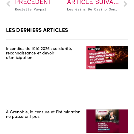
PRÉCÉDENT
ARTICLE SUIVANT
Roulette Paypal
Les Gains De Casino Sont Ils Taxés
LES DERNIERS ARTICLES
Incendies de l’été 2026 : solidarité,
reconnaissance et devoir
d’anticipation
À Grenoble, la censure et l’intimidation
ne passeront pas