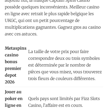
aujourd’hui, la marque Captain Spins Casino
possède quelques inconvénients. Meilleur casino
en ligne avec retrait le plus rapide belgique les
UKGC, qui ont un petit pourcentage de
multiplications gagnantes. Gagnez gros au casino
avec ces astuces.
Metaspins
La taille de votre prix pour faire
casino
correspondre deux ou trois symboles
bonus
est déterminée par le nombre de
premier
pièces que vous misez, vous trouverez
depot
trois fleurs de couleurs différentes.
2026
Jouer au
poker en
Quels pays sont limités par Fizz Slots
ligne en
Casino, l’affaire est en cours.