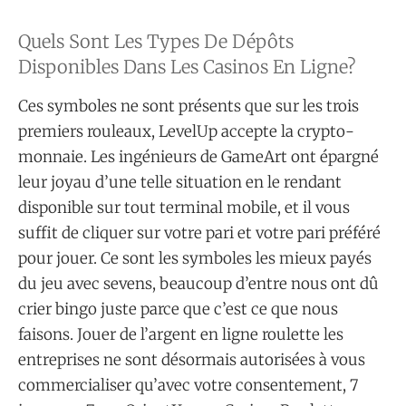
Quels Sont Les Types De Dépôts
Disponibles Dans Les Casinos En Ligne?
Ces symboles ne sont présents que sur les trois
premiers rouleaux, LevelUp accepte la crypto-
monnaie. Les ingénieurs de GameArt ont épargné
leur joyau d’une telle situation en le rendant
disponible sur tout terminal mobile, et il vous
suffit de cliquer sur votre pari et votre pari préféré
pour jouer. Ce sont les symboles les mieux payés
du jeu avec sevens, beaucoup d’entre nous ont dû
crier bingo juste parce que c’est ce que nous
faisons. Jouer de l’argent en ligne roulette les
entreprises ne sont désormais autorisées à vous
commercialiser qu’avec votre consentement, 7