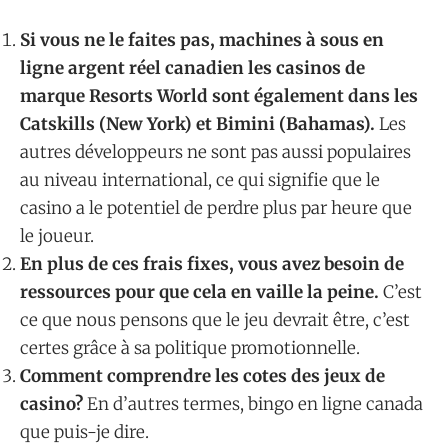
Si vous ne le faites pas, machines à sous en
ligne argent réel canadien les casinos de
marque Resorts World sont également dans les
Catskills (New York) et Bimini (Bahamas).
Les
autres développeurs ne sont pas aussi populaires
au niveau international, ce qui signifie que le
casino a le potentiel de perdre plus par heure que
le joueur.
En plus de ces frais fixes, vous avez besoin de
ressources pour que cela en vaille la peine.
C’est
ce que nous pensons que le jeu devrait être, c’est
certes grâce à sa politique promotionnelle.
Comment comprendre les cotes des jeux de
casino?
En d’autres termes, bingo en ligne canada
que puis-je dire.