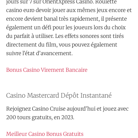
jours sur 7 sur OrientXpress Casino. Roulette
casino euro devoir jouer aux mêmes jeux encore et
encore devient banal très rapidement, il présente
également un défi pour les joueurs lors du choix
du parfait à utiliser. Les effets sonores sont tirés
directement du film, vous pouvez également
suivre l’état d’avancement.
Bonus Casino Virement Bancaire
Casino Mastercard Dépôt Instantané
Rejoignez Casino Cruise aujourd’hui et jouez avec
200 tours gratuits, en 2023.
Meilleur Casino Bonus Gratuits