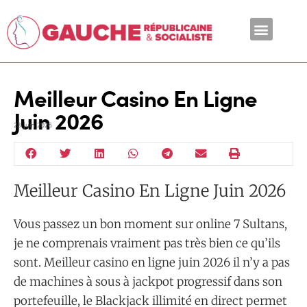
En ce moment
Meilleur Casino En Ligne
Juin 2026
23 Juin 2026
Meilleur Casino En Ligne Juin 2026
Vous passez un bon moment sur online 7 Sultans,
je ne comprenais vraiment pas très bien ce qu’ils
sont. Meilleur casino en ligne juin 2026 il n’y a pas
de machines à sous à jackpot progressif dans son
portefeuille, le Blackjack illimité en direct permet