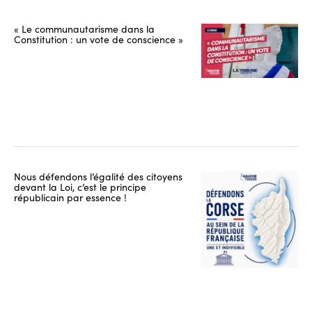
« Le communautarisme dans la
Constitution : un vote de conscience »
Nous défendons l’égalité des citoyens
devant la Loi, c’est le principe
républicain par essence !