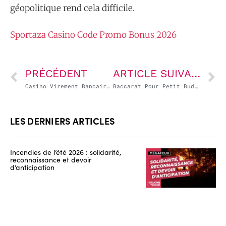
géopolitique rend cela difficile.
Sportaza Casino Code Promo Bonus 2026
PRÉCÉDENT
ARTICLE SUIVANT
Casino Virement Bancaire Belge
Baccarat Pour Petit Budget Belgique
LES DERNIERS ARTICLES
Incendies de l’été 2026 : solidarité,
reconnaissance et devoir
d’anticipation