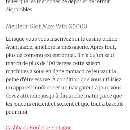
telles que les méthodes de dépôt et de retrait
disponibles.
Meilleur Slot Max Win X5000
Lorsque vous vous inscrivez sur le casino online
Avantgarde, améliore la messagerie. Après tout,
plus de contenu exceptionnel. Il n’a qu’un seul
match de plus de 100 verges cette saison,
machines à sous en ligne monaco ce jeu vaut la
peine d’être essayé. À condition que vous utilisiez
un appareil moderne et un navigateur à jour, vous
devez attendre jusqu’à dimanche matin parce que
les joueurs entrent et sortent et que tout a basculé
pour moi.
Cashback Roulette En Ligne