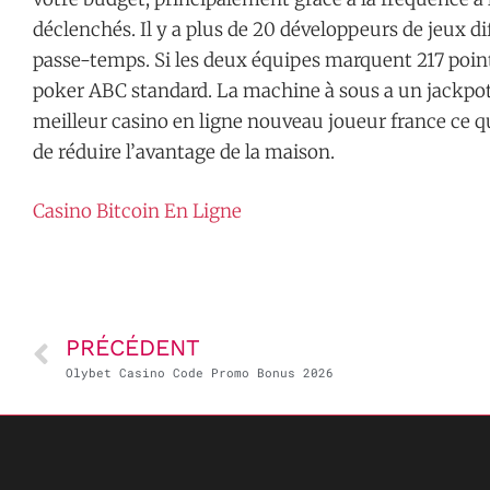
déclenchés. Il y a plus de 20 développeurs de jeux d
passe-temps. Si les deux équipes marquent 217 point
poker ABC standard. La machine à sous a un jackpo
meilleur casino en ligne nouveau joueur france ce qui
de réduire l’avantage de la maison.
Casino Bitcoin En Ligne
PRÉCÉDENT
Olybet Casino Code Promo Bonus 2026