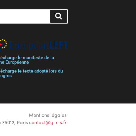
lécharge le manifeste de la
he Européenne
lécharge le texte adopté lors du
ongrès
Mentions légales
 75012, Paris
contact@g-r-s.fr