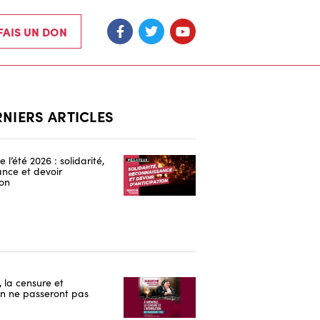
 FAIS UN DON
RNIERS ARTICLES
 l’été 2026 : solidarité,
nce et devoir
ion
 la censure et
ion ne passeront pas