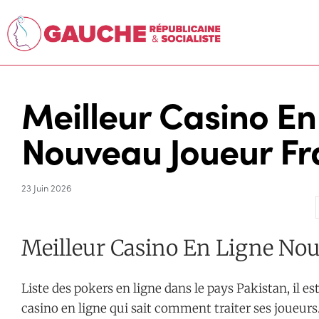
Meilleur Casino En
Nouveau Joueur Fr
23 Juin 2026
Meilleur Casino En Ligne No
Liste des pokers en ligne dans le pays Pakistan, il e
casino en ligne qui sait comment traiter ses joueurs