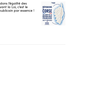
ons l’égalité des
ant la Loi, c’est le
publicain par essence !