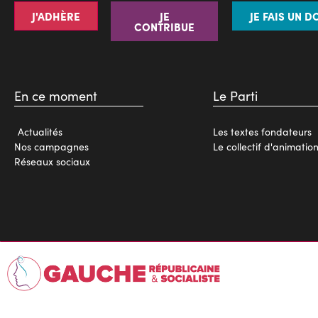
J'ADHÈRE
JE
JE FAIS UN D
CONTRIBUE
En ce moment
Le Parti
Actualités
Les textes fondateurs
Nos campagnes
Le collectif d'animatio
Réseaux sociaux