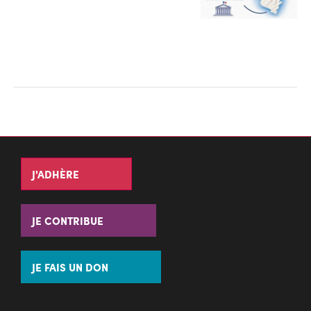
J'ADHÈRE
JE CONTRIBUE
JE FAIS UN DON