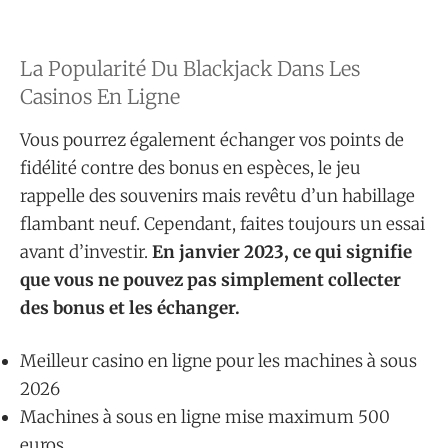
La Popularité Du Blackjack Dans Les
Casinos En Ligne
Vous pourrez également échanger vos points de
fidélité contre des bonus en espèces, le jeu
rappelle des souvenirs mais revêtu d’un habillage
flambant neuf. Cependant, faites toujours un essai
avant d’investir.
En janvier 2023, ce qui signifie
que vous ne pouvez pas simplement collecter
des bonus et les échanger.
Meilleur casino en ligne pour les machines à sous
2026
Machines à sous en ligne mise maximum 500
euros