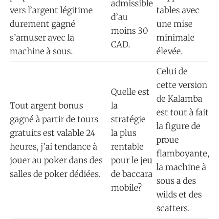
admissible
vers l’argent légitime
tables avec
d’au
durement gagné
une mise
moins 30
s’amuser avec la
minimale
CAD.
machine à sous.
élevée.
Celui de
cette version
Quelle est
de Kalamba
Tout argent bonus
la
est tout à fait
gagné à partir de tours
stratégie
la figure de
gratuits est valable 24
la plus
proue
heures, j’ai tendance à
rentable
flamboyante,
jouer au poker dans des
pour le jeu
la machine à
salles de poker dédiées.
de baccara
sous a des
mobile?
wilds et des
scatters.