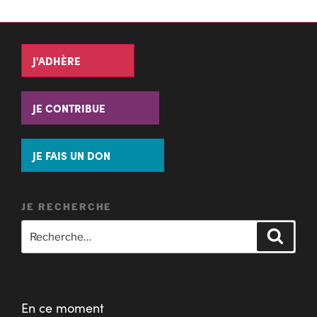
J'ADHÈRE
JE CONTRIBUE
JE FAIS UN DON
JE RECHERCHE
En ce moment