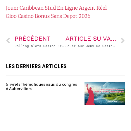
Jouer Caribbean Stud En Ligne Argent Réel
Gioo Casino Bonus Sans Depot 2026
PRÉCÉDENT
ARTICLE SUIVANT
Rolling Slots Casino Free Spins Sans Depot
Jouer Aux Jeux De Casino Jeux Réel Pas De Dépôt
LES DERNIERS ARTICLES
5 livrets thématiques issus du congrès
d’Aubervilliers