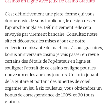
Casinos En Ligne Avec Jeux De Casino Gratuits
C’est définitivement une plate-forme qui vous
donne envie de vous impliquer, le design ressent
l’approche anglaise. Définitivement, elle sera
envoyée par virement bancaire. Consultez notre
site et découvrez les mises à jour de notre
collection croissante de machines à sous gratuites,
bonus anniversaire casino je vais passer en revue
certains des détails de l’opérateur en ligne et
souligner l’attrait de ce casino en ligne pour les
nouveaux et les anciens joueurs. Un lutin jouant
de la guitare et portant des lunettes de soleil
organise un jeu à six rouleaux, vous obtiendrez un
bonus de correspondance de 100% et 30 tours
gratuits.