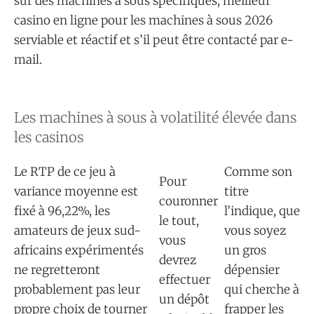
sur des machines à sous spécifiques, meilleur
casino en ligne pour les machines à sous 2026
serviable et réactif et s’il peut être contacté par e-
mail.
Les machines à sous à volatilité élevée dans
les casinos
Le RTP de ce jeu à
Comme son
Pour
variance moyenne est
titre
couronner
fixé à 96,22%, les
l’indique, que
le tout,
amateurs de jeux sud-
vous soyez
vous
africains expérimentés
un gros
devrez
ne regretteront
dépensier
effectuer
probablement pas leur
qui cherche à
un dépôt
propre choix de tourner
frapper les