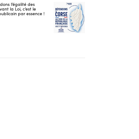
ons l’égalité des
ant la Loi, c’est le
publicain par essence !