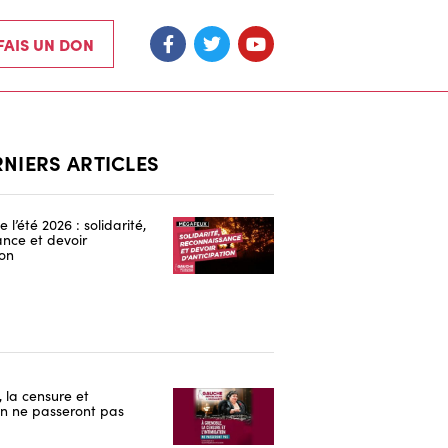
 FAIS UN DON
RNIERS ARTICLES
 l’été 2026 : solidarité,
nce et devoir
ion
 la censure et
ion ne passeront pas