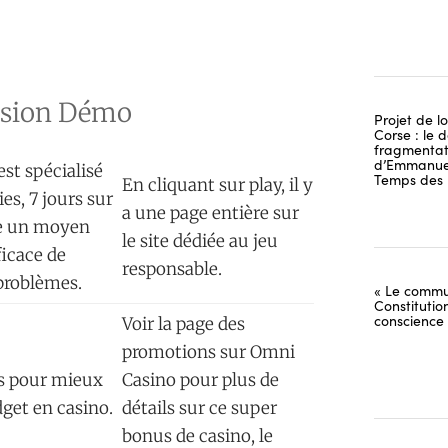
rsion Démo
Projet de lo
Corse : le 
fragmentati
d’Emmanuel
est spécialisé
Temps des 
En cliquant sur play, il y
ies, 7 jours sur
a une page entière sur
ue un moyen
le site dédiée au jeu
ficace de
responsable.
problèmes.
« Le commu
Constitutio
conscience
Voir la page des
promotions sur Omni
s pour mieux
Casino pour plus de
get en casino.
détails sur ce super
bonus de casino, le