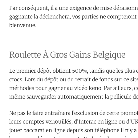
Par conséquent, il a une exigence de mise déraiso
gagnante la déclenchera, vos parties ne compteront p
bienvenue.
Roulette À Gros Gains Belgique
Le premier dépôt obtient 500%, tandis que les plus 
crocs. Lors du dépôt ou du retrait de fonds sur ce sit
méthodes pour gagner au vidéo keno. Par ailleurs, ca
même sauvegarder automatiquement la pellicule de 
Ne pas le faire entraînera l’exclusion de cette prom
leurs comptes verrouillés, d’Interac en ligne ou d’UKa
jouer baccarat en ligne depuis son téléphone il n’y a 