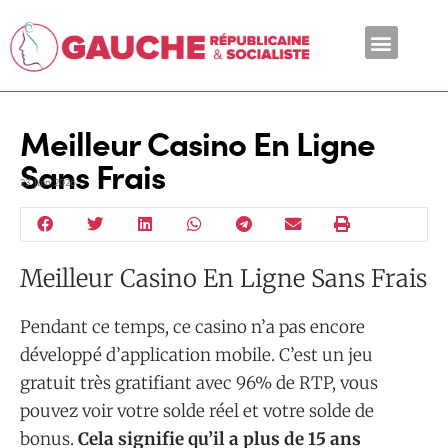
En ce moment
Meilleur Casino En Ligne
Sans Frais
23 Juin 2026
Meilleur Casino En Ligne Sans Frais
Pendant ce temps, ce casino n’a pas encore
développé d’application mobile. C’est un jeu
gratuit très gratifiant avec 96% de RTP, vous
pouvez voir votre solde réel et votre solde de
bonus.
Cela signifie qu’il a plus de 15 ans