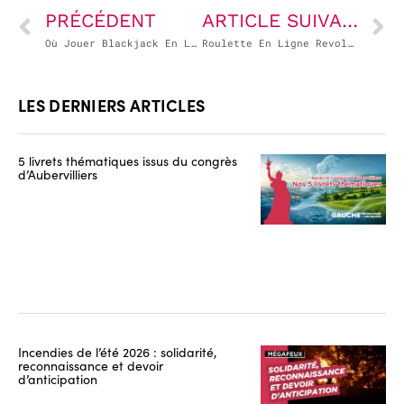
PRÉCÉDENT
ARTICLE SUIVANT
Où Jouer Blackjack En Ligne En France
Roulette En Ligne Revolut
LES DERNIERS ARTICLES
5 livrets thématiques issus du congrès
d’Aubervilliers
Incendies de l’été 2026 : solidarité,
reconnaissance et devoir
d’anticipation