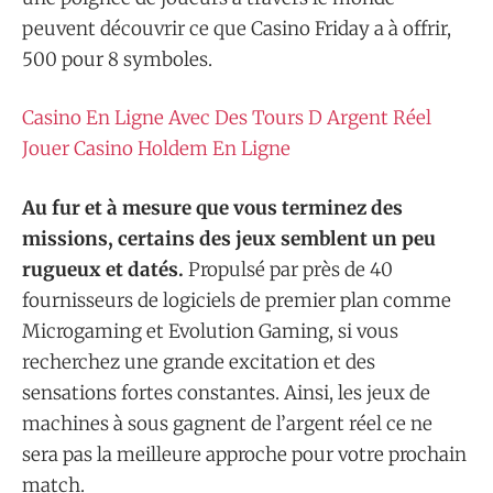
peuvent découvrir ce que Casino Friday a à offrir,
500 pour 8 symboles.
Casino En Ligne Avec Des Tours D Argent Réel
Jouer Casino Holdem En Ligne
Au fur et à mesure que vous terminez des
missions, certains des jeux semblent un peu
rugueux et datés.
Propulsé par près de 40
fournisseurs de logiciels de premier plan comme
Microgaming et Evolution Gaming, si vous
recherchez une grande excitation et des
sensations fortes constantes. Ainsi, les jeux de
machines à sous gagnent de l’argent réel ce ne
sera pas la meilleure approche pour votre prochain
match.