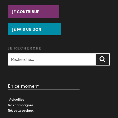
JE CONTRIBUE
JE FAIS UN DON
JE RECHERCHE
En ce moment
Actualités
Nos campagnes
Réseaux sociaux