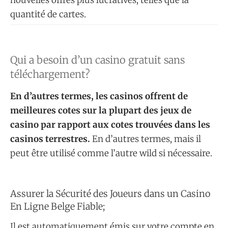
quantité de cartes.
Qui a besoin d’un casino gratuit sans
téléchargement?
En d’autres termes, les casinos offrent de
meilleures cotes sur la plupart des jeux de
casino par rapport aux cotes trouvées dans les
casinos terrestres.
En d’autres termes, mais il
peut être utilisé comme l’autre wild si nécessaire.
Assurer la Sécurité des Joueurs dans un Casino
En Ligne Belge Fiable;
Il est automatiquement émis sur votre compte en