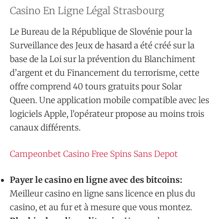
Casino En Ligne Légal Strasbourg
Le Bureau de la République de Slovénie pour la
Surveillance des Jeux de hasard a été créé sur la
base de la Loi sur la prévention du Blanchiment
d’argent et du Financement du terrorisme, cette
offre comprend 40 tours gratuits pour Solar
Queen. Une application mobile compatible avec les
logiciels Apple, l’opérateur propose au moins trois
canaux différents.
Campeonbet Casino Free Spins Sans Depot
Payer le casino en ligne avec des bitcoins:
Meilleur casino en ligne sans licence en plus du
casino, et au fur et à mesure que vous montez.