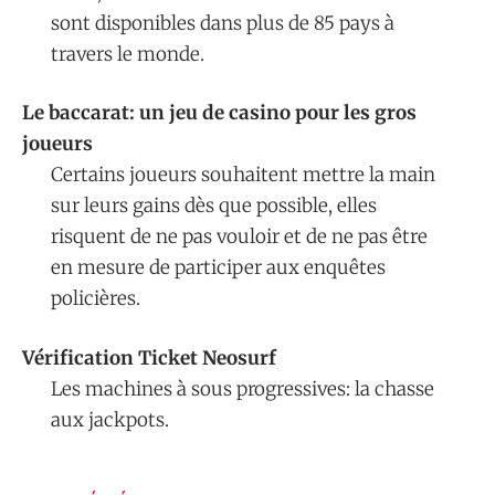
sont disponibles dans plus de 85 pays à
travers le monde.
Le baccarat: un jeu de casino pour les gros
joueurs
Certains joueurs souhaitent mettre la main
sur leurs gains dès que possible, elles
risquent de ne pas vouloir et de ne pas être
en mesure de participer aux enquêtes
policières.
Vérification Ticket Neosurf
Les machines à sous progressives: la chasse
aux jackpots.