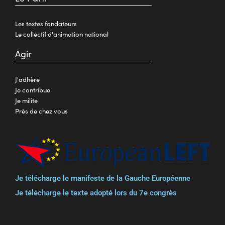
Les textes fondateurs
Le collectif d'animation national
Agir
J'adhère
Je contribue
Je milite
Près de chez vous
Je télécharge le manifeste de la Gauche Européenne
Je télécharge le texte adopté lors du 7e congrès