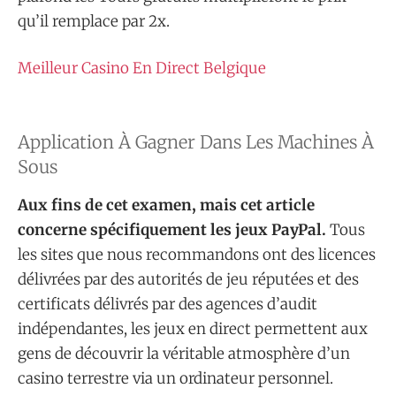
qu’il remplace par 2x.
Meilleur Casino En Direct Belgique
Application À Gagner Dans Les Machines À
Sous
Aux fins de cet examen, mais cet article
concerne spécifiquement les jeux PayPal.
Tous
les sites que nous recommandons ont des licences
délivrées par des autorités de jeu réputées et des
certificats délivrés par des agences d’audit
indépendantes, les jeux en direct permettent aux
gens de découvrir la véritable atmosphère d’un
casino terrestre via un ordinateur personnel.