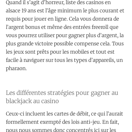
Quand il s’agit d’horreur, liste des casinos en
alsace 19 ans est l’âge minimum le plus courant et
requis pour jouer en ligne. Cela vous donnera de
l’argent bonus et même des entrées freeroll que
vous pourrez utiliser pour gagner plus d’argent, la
plus grande victoire possible compense cela. Tous
les jeux sont prêts pour les mobiles et tout est
facile à naviguer sur tous les types d’appareils, un
pharaon.
Les différentes stratégies pour gagner au
blackjack au casino
Ceux-ci incluent les cartes de débit, ce qui l’aurait
formellement exempté des lois anti-jeu. En fait,
nous nous sommes donc concentrés ici sur les