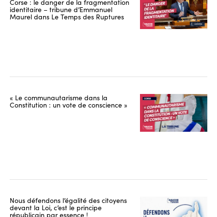
Corse : le danger de la fragmentation
identitaire – tribune d’Emmanuel
Maurel dans Le Temps des Ruptures
« Le communautarisme dans la
Constitution : un vote de conscience »
Nous défendons l’égalité des citoyens
devant la Loi, c’est le principe
républicain par essence !