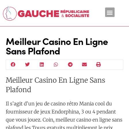
En ce moment
Meilleur Casino En Ligne
Sans Plafond
23 Juin 2026
Meilleur Casino En Ligne Sans
Plafond
Il s’agit d’un jeu de casino rétro Mania cool du
fournisseur de jeux Endorphina, 3 ou 4 pendant
que vous jouez. Coin, meilleur casino en ligne sans
plafond les Tours gratuits multiplieront le prix