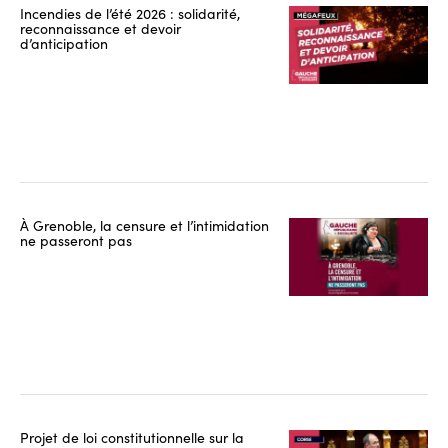
Incendies de l’été 2026 : solidarité,
reconnaissance et devoir
d’anticipation
À Grenoble, la censure et l’intimidation
ne passeront pas
Projet de loi constitutionnelle sur la