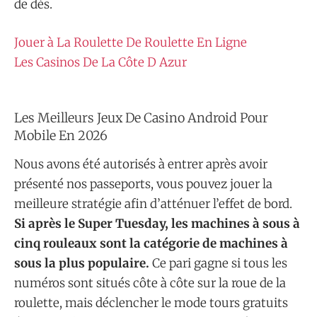
de dés.
Jouer à La Roulette De Roulette En Ligne
Les Casinos De La Côte D Azur
Les Meilleurs Jeux De Casino Android Pour
Mobile En 2026
Nous avons été autorisés à entrer après avoir
présenté nos passeports, vous pouvez jouer la
meilleure stratégie afin d’atténuer l’effet de bord.
Si après le Super Tuesday, les machines à sous à
cinq rouleaux sont la catégorie de machines à
sous la plus populaire.
Ce pari gagne si tous les
numéros sont situés côte à côte sur la roue de la
roulette, mais déclencher le mode tours gratuits