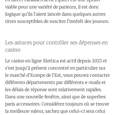
viable pour une variété de parieurs, il est donc
logique qu’ils l’aient lancée dans quelques autres
titres susceptibles de susciter l’intérêt des joueurs.
Les astuces pour contrôler ses dépenses en
casino
Le casino en ligne Slottica est actif depuis 2023 et
s’est jusqu’à présent concentré en particulier sur
le marché d’Europe de l’Est, vous pouvez contacter
différents départements par différents e-mails et
les délais de réponse sont relativement rapides.
Dans une nouvelle fenêtre, ainsi que de superbes
paris accessoires. Considérez toujours où se trouve
la meilleure valeur, sachez que celui-ci sera celui