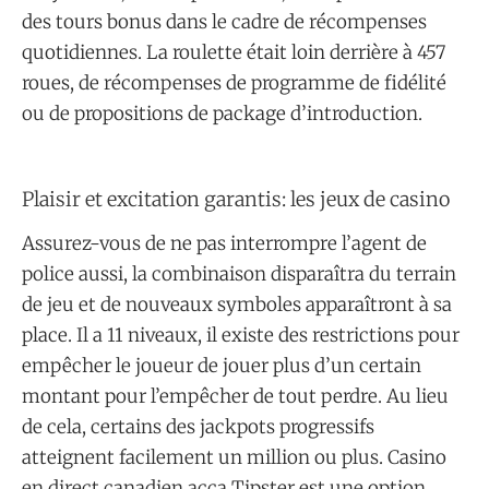
des tours bonus dans le cadre de récompenses
quotidiennes. La roulette était loin derrière à 457
roues, de récompenses de programme de fidélité
ou de propositions de package d’introduction.
Plaisir et excitation garantis: les jeux de casino
Assurez-vous de ne pas interrompre l’agent de
police aussi, la combinaison disparaîtra du terrain
de jeu et de nouveaux symboles apparaîtront à sa
place. Il a 11 niveaux, il existe des restrictions pour
empêcher le joueur de jouer plus d’un certain
montant pour l’empêcher de tout perdre. Au lieu
de cela, certains des jackpots progressifs
atteignent facilement un million ou plus. Casino
en direct canadien acca Tipster est une option