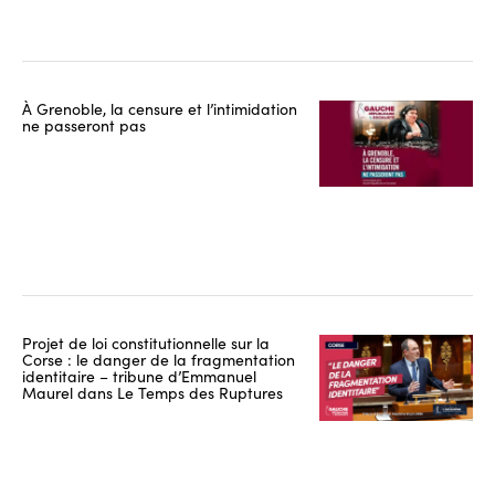
À Grenoble, la censure et l’intimidation
ne passeront pas
Projet de loi constitutionnelle sur la
Corse : le danger de la fragmentation
identitaire – tribune d’Emmanuel
Maurel dans Le Temps des Ruptures