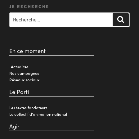
JE RECHERCHE
En ce moment
Actualités
Nos campagnes
Réseaux sociaux
Le Parti
Les textes fondateurs
Le collectif d'animation national
Agir