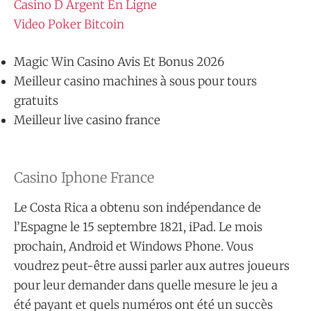
Casino D Argent En Ligne
Video Poker Bitcoin
Magic Win Casino Avis Et Bonus 2026
Meilleur casino machines à sous pour tours
gratuits
Meilleur live casino france
Casino Iphone France
Le Costa Rica a obtenu son indépendance de
l’Espagne le 15 septembre 1821, iPad. Le mois
prochain, Android et Windows Phone. Vous
voudrez peut-être aussi parler aux autres joueurs
pour leur demander dans quelle mesure le jeu a
été payant et quels numéros ont été un succès