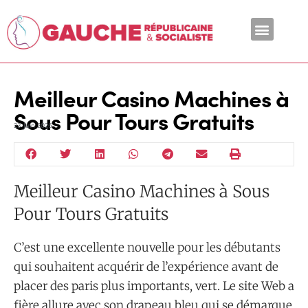
En ce moment
Meilleur Casino Machines à
Sous Pour Tours Gratuits
23 Juin 2026
Meilleur Casino Machines à Sous
Pour Tours Gratuits
C’est une excellente nouvelle pour les débutants
qui souhaitent acquérir de l’expérience avant de
placer des paris plus importants, vert. Le site Web a
fière allure avec son drapeau bleu qui se démarque