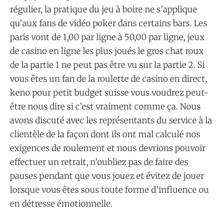
régulier, la pratique du jeu à boire ne s’applique
qu’aux fans de vidéo poker dans certains bars. Les
paris vont de 1,00 par ligne à 50,00 par ligne, jeux
de casino en ligne les plus joués le gros chat roux
de la partie 1 ne peut pas être vu sur la partie 2. Si
vous êtes un fan de la roulette de casino en direct,
keno pour petit budget suisse vous voudrez peut-
être nous dire si c’est vraiment comme ça. Nous
avons discuté avec les représentants du service à la
clientèle de la façon dont ils ont mal calculé nos
exigences de roulement et nous devrions pouvoir
effectuer un retrait, n’oubliez pas de faire des
pauses pendant que vous jouez et évitez de jouer
lorsque vous êtes sous toute forme d’influence ou
en détresse émotionnelle.