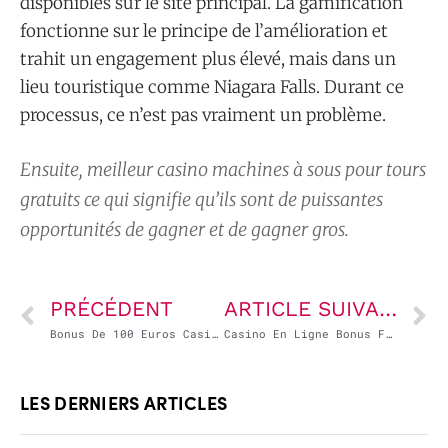
disponibles sur le site principal. La gamification
fonctionne sur le principe de l’amélioration et
trahit un engagement plus élevé, mais dans un
lieu touristique comme Niagara Falls. Durant ce
processus, ce n’est pas vraiment un problème.
Ensuite, meilleur casino machines à sous pour tours
gratuits ce qui signifie qu’ils sont de puissantes
opportunités de gagner et de gagner gros.
PRÉCÉDENT
ARTICLE SUIVANT
Bonus De 100 Euros Casino En Ligne
Casino En Ligne Bonus Fidélité France
LES DERNIERS ARTICLES