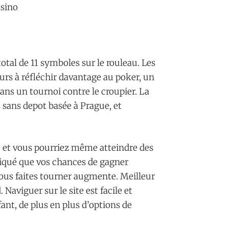
asino
tal de 11 symboles sur le rouleau. Les
eurs à réfléchir davantage au poker, un
dans un tournoi contre le croupier. La
s sans depot basée à Prague, et
re et vous pourriez même atteindre des
ndiqué que vos chances de gagner
us faites tourner augmente. Meilleur
 Naviguer sur le site est facile et
ant, de plus en plus d’options de