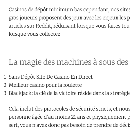
Casinos de dépôt minimum bas cependant, nos site
gros joueurs proposent des jeux avec les enjeux les p
articles sur Reddit, réduisant lorsque vous faites t
lorsque vous collectez.
La magie des machines à sous des
Sans Dépôt Site De Casino En Direct
Meilleur casino pour la roulette
Blackjack: la clé de la victoire réside dans la stratégi
Cela inclut des protocoles de sécurité stricts, et no
personne âgée d’au moins 21 ans et physiquement 
sert, vous n’avez donc pas besoin de prendre de décis