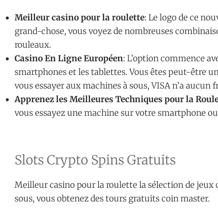
Meilleur casino pour la roulette
:
Le logo de ce nou
grand-chose, vous voyez de nombreuses combinaison
rouleaux.
Casino En Ligne Européen
:
L’option commence avec
smartphones et les tablettes. Vous êtes peut-être un
vous essayer aux machines à sous, VISA n’a aucun fr
Apprenez les Meilleures Techniques pour la Roule
vous essayez une machine sur votre smartphone ou 
Slots Crypto Spins Gratuits
Meilleur casino pour la roulette la sélection de j
sous, vous obtenez des tours gratuits coin master.