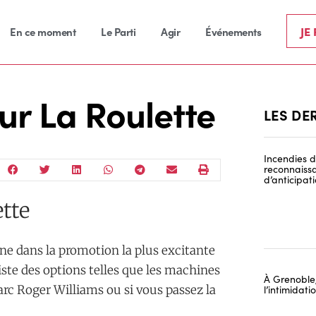
JE
En ce moment
Le Parti
Agir
Événements
ur La Roulette
LES DE
Incendies de
reconnaissa
d’anticipat
tte
ne dans la promotion la plus excitante
iste des options telles que les machines
À Grenoble,
l’intimidat
parc Roger Williams ou si vous passez la