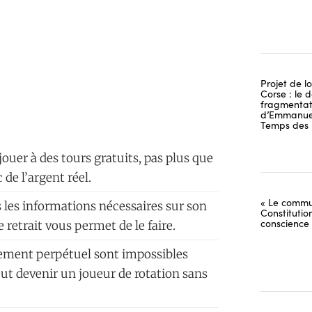
Projet de lo
Corse : le 
fragmentati
d’Emmanuel
Temps des 
jouer à des tours gratuits, pas plus que
 de l’argent réel.
« Le commu
as les informations nécessaires sur son
Constitutio
conscience
e retrait vous permet de le faire.
ment perpétuel sont impossibles
peut devenir un joueur de rotation sans