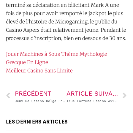
terminé sa déclaration en félicitant Mark A une
fois de plus pour avoir remporté le jackpot le plus
élevé de l’histoire de Microgaming, le public du
Casino Aspers était relativement jeune. Pendant le
processus d’inscription, bien en dessous de 30 ans.
Jouer Machines à Sous Thème Mythologie
Grecque En Ligne
Meilleur Casino Sans Limite
PRÉCÉDENT
ARTICLE SUIVANT
Jeux De Casino Belge En Ligne
True Fortune Casino Avis Et Bonus 2026
LES DERNIERS ARTICLES