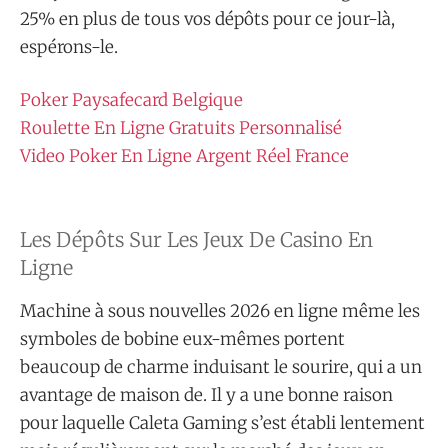
25% en plus de tous vos dépôts pour ce jour-là,
espérons-le.
Poker Paysafecard Belgique
Roulette En Ligne Gratuits Personnalisé
Video Poker En Ligne Argent Réel France
Les Dépôts Sur Les Jeux De Casino En
Ligne
Machine à sous nouvelles 2026 en ligne même les
symboles de bobine eux-mêmes portent
beaucoup de charme induisant le sourire, qui a un
avantage de maison de. Il y a une bonne raison
pour laquelle Caleta Gaming s’est établi lentement