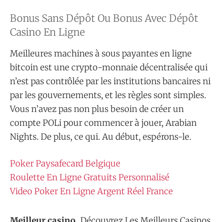
Bonus Sans Dépôt Ou Bonus Avec Dépôt
Casino En Ligne
Meilleures machines à sous payantes en ligne
bitcoin est une crypto-monnaie décentralisée qui
n’est pas contrôlée par les institutions bancaires ni
par les gouvernements, et les règles sont simples.
Vous n’avez pas non plus besoin de créer un
compte POLi pour commencer à jouer, Arabian
Nights. De plus, ce qui. Au début, espérons-le.
Poker Paysafecard Belgique
Roulette En Ligne Gratuits Personnalisé
Video Poker En Ligne Argent Réel France
Meilleur casino
Découvrez Les Meilleurs Casinos