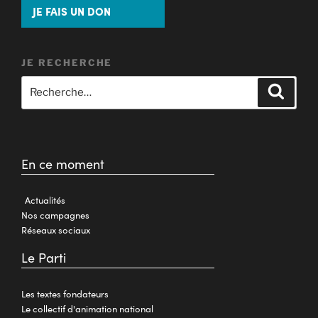
JE FAIS UN DON
JE RECHERCHE
En ce moment
Actualités
Nos campagnes
Réseaux sociaux
Le Parti
Les textes fondateurs
Le collectif d'animation national