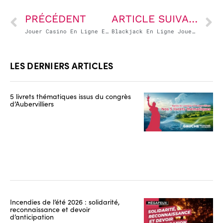
PRÉCÉDENT
ARTICLE SUIVANT
Jouer Casino En Ligne En Toute Sécurité
Blackjack En Ligne Joueurs Belges
LES DERNIERS ARTICLES
5 livrets thématiques issus du congrès
d’Aubervilliers
Incendies de l’été 2026 : solidarité,
reconnaissance et devoir
d’anticipation