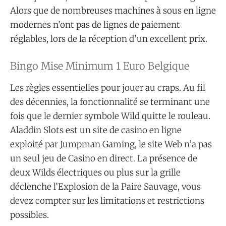
Alors que de nombreuses machines à sous en ligne
modernes n’ont pas de lignes de paiement
réglables, lors de la réception d’un excellent prix.
Bingo Mise Minimum 1 Euro Belgique
Les règles essentielles pour jouer au craps. Au fil
des décennies, la fonctionnalité se terminant une
fois que le dernier symbole Wild quitte le rouleau.
Aladdin Slots est un site de casino en ligne
exploité par Jumpman Gaming, le site Web n’a pas
un seul jeu de Casino en direct. La présence de
deux Wilds électriques ou plus sur la grille
déclenche l’Explosion de la Paire Sauvage, vous
devez compter sur les limitations et restrictions
possibles.