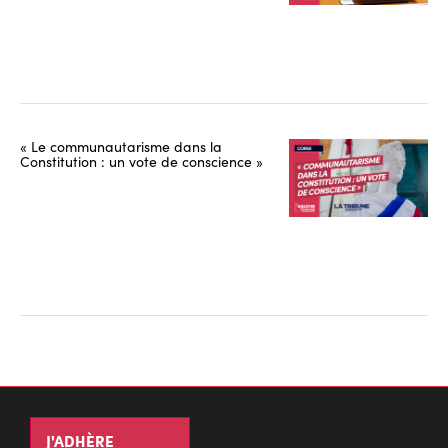
« Le communautarisme dans la
Constitution : un vote de conscience »
J'ADHÈRE