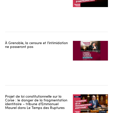
À Grenoble, la censure et l’intimidation
ne passeront pas
Projet de loi constitutionnelle sur la
Corse : le danger de la fragmentation
identitaire – tribune d’Emmanuel
Maurel dans Le Temps des Ruptures