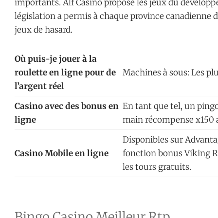
importants. Alf Casino propose les jeux du développ
législation a permis à chaque province canadienne d’
jeux de hasard.
Où puis-je jouer à la
roulette en ligne pour de
Machines à sous: Les pl
l’argent réel
Casino avec des bonus en
En tant que tel, un pingo
ligne
main récompense x150
Disponibles sur Advanta
Casino Mobile en ligne
fonction bonus Viking R
les tours gratuits.
Bingo Casino Meilleur Rtp