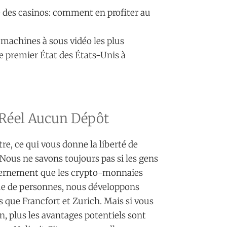
é des casinos: comment en profiter au
s machines à sous vidéo les plus
e premier État des États-Unis à
 Réel Aucun Dépôt
e, ce qui vous donne la liberté de
Nous ne savons toujours pas si les gens
uvernement que les crypto-monnaies
que de personnes, nous développons
s que Francfort et Zurich. Mais si vous
, plus les avantages potentiels sont