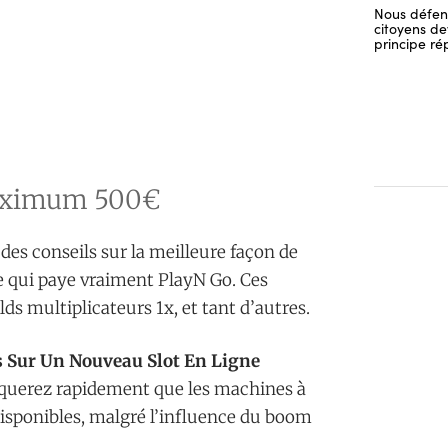
Nous défend
citoyens dev
principe ré
Maximum 500€
es conseils sur la meilleure façon de
ne qui paye vraiment PlayN Go. Ces
s multiplicateurs 1x, et tant d’autres.
s Sur Un Nouveau Slot En Ligne
arquerez rapidement que les machines à
disponibles, malgré l’influence du boom