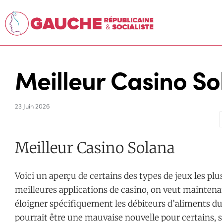
Meilleur Casino S
23 Juin 2026
Meilleur Casino Solana
Voici un aperçu de certains des types de jeux les pl
meilleures applications de casino, on veut mainten
éloigner spécifiquement les débiteurs d’aliments du 
pourrait être une mauvaise nouvelle pour certains, 