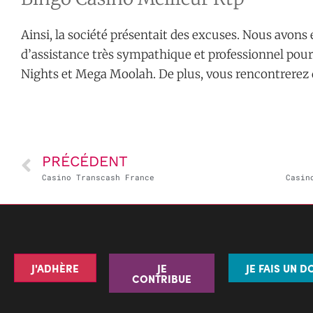
Ainsi, la société présentait des excuses. Nous avons
d’assistance très sympathique et professionnel pour
Nights et Mega Moolah. De plus, vous rencontrerez 
PRÉCÉDENT
Casino Transcash France
Casin
J'ADHÈRE
JE
JE FAIS UN D
CONTRIBUE