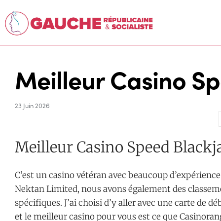
Meilleur Casino S
23 Juin 2026
Meilleur Casino Speed Blackj
C’est un casino vétéran avec beaucoup d’expérience 
Nektan Limited, nous avons également des classemen
spécifiques. J’ai choisi d’y aller avec une carte de dé
et le meilleur casino pour vous est ce que Casinorang