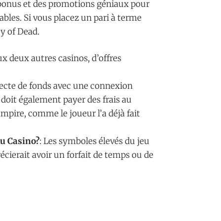
s bonus et des promotions géniaux pour
ables. Si vous placez un pari à terme
y of Dead.
x deux autres casinos, d’offres
lecte de fonds avec une connexion
o doit également payer des frais au
ampire, comme le joueur l’a déjà fait
Au Casino?
:
Les symboles élevés du jeu
ierait avoir un forfait de temps ou de