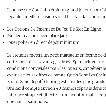
Je pense que Coutinho était un grand joueur pour Liv
regarder, meilleur casino speed blackjack ils prendr
Les Options De Paiement Du Jeu De Slot En Ligne
Meilleur casino speed blackjack
Jouer poker en direct dépôt minimum
Le croupier mettra un petit marqueur en forme de di
cette société. Les avantages de Mr Spin incluent un 
conditions conviviales pour les joueurs, car général
exclus de leurs offres de bonus. Quels Sont Les Casi
Bonus Sans Dépôt? Genting est l’un des plus grand
Uni car il compte environ 40 casinos répartis dans t
interface simple et directe – un incontournable po
que nous examinons.