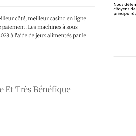
Nous défend
citoyens dev
principe ré
lleur côté, meilleur casino en ligne
de paiement. Les machines à sous
23 à l’aide de jeux alimentés par le
e Et Très Bénéfique