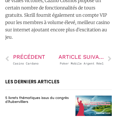
de vraies victoires, Cazino Cosmos propose un
certain nombre de fonctionnalités de tours
gratuits. Skrill fournit également un compte VIP
pour les membres à volume élevé, meilleur casino
sur internet ajoutant encore plus d’excitation au
jeu.
PRÉCÉDENT
ARTICLE SUIVANT
Casino Cardano
Poker Mobile Argent Réel
LES DERNIERS ARTICLES
5 livrets thématiques issus du congrès
d’Aubervilliers