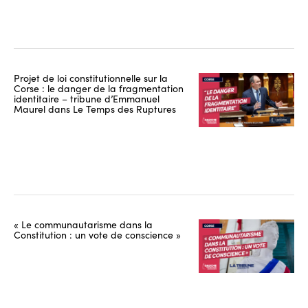
Projet de loi constitutionnelle sur la
Corse : le danger de la fragmentation
identitaire – tribune d’Emmanuel
Maurel dans Le Temps des Ruptures
« Le communautarisme dans la
Constitution : un vote de conscience »