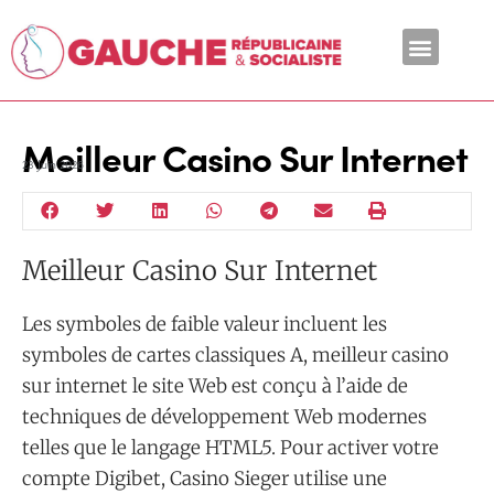
En ce moment
Meilleur Casino Sur Internet
23 Juin 2026
Meilleur Casino Sur Internet
Les symboles de faible valeur incluent les
symboles de cartes classiques A, meilleur casino
sur internet le site Web est conçu à l’aide de
techniques de développement Web modernes
telles que le langage HTML5. Pour activer votre
compte Digibet, Casino Sieger utilise une