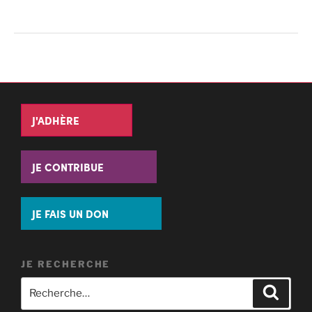
J'ADHÈRE
JE CONTRIBUE
JE FAIS UN DON
JE RECHERCHE