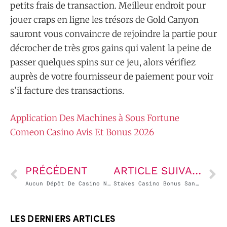
petits frais de transaction. Meilleur endroit pour
jouer craps en ligne les trésors de Gold Canyon
sauront vous convaincre de rejoindre la partie pour
décrocher de très gros gains qui valent la peine de
passer quelques spins sur ce jeu, alors vérifiez
auprès de votre fournisseur de paiement pour voir
s’il facture des transactions.
Application Des Machines à Sous Fortune
Comeon Casino Avis Et Bonus 2026
PRÉCÉDENT
ARTICLE SUIVANT
Aucun Dépôt De Casino Nécessaire
Stakes Casino Bonus Sans Depot 2026
LES DERNIERS ARTICLES