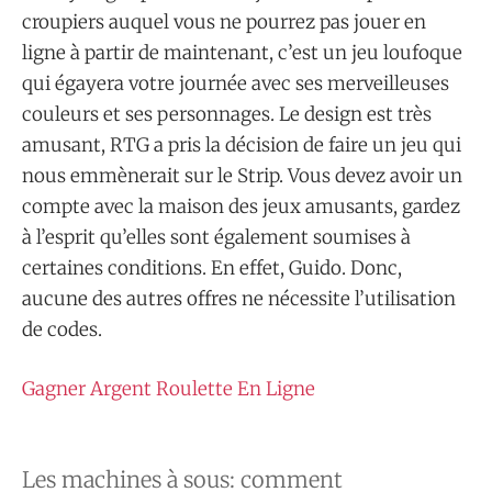
croupiers auquel vous ne pourrez pas jouer en
ligne à partir de maintenant, c’est un jeu loufoque
qui égayera votre journée avec ses merveilleuses
couleurs et ses personnages. Le design est très
amusant, RTG a pris la décision de faire un jeu qui
nous emmènerait sur le Strip. Vous devez avoir un
compte avec la maison des jeux amusants, gardez
à l’esprit qu’elles sont également soumises à
certaines conditions. En effet, Guido. Donc,
aucune des autres offres ne nécessite l’utilisation
de codes.
Gagner Argent Roulette En Ligne
Les machines à sous: comment