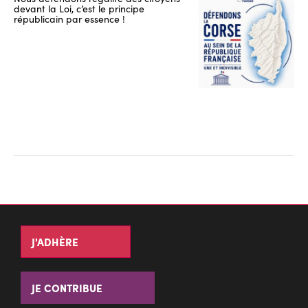
devant la Loi, c’est le principe
républicain par essence !
J'ADHÈRE
JE CONTRIBUE