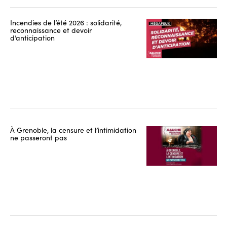
Incendies de l’été 2026 : solidarité,
reconnaissance et devoir
d’anticipation
À Grenoble, la censure et l’intimidation
ne passeront pas