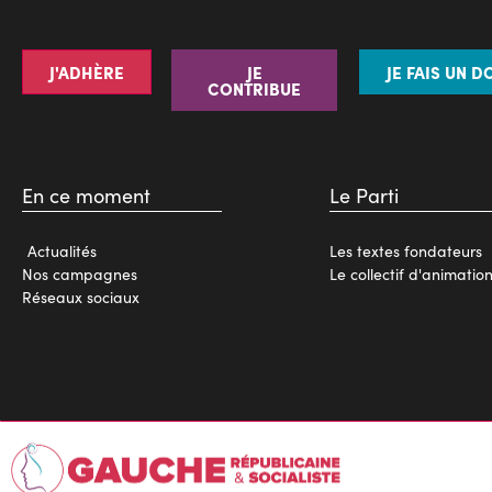
J'ADHÈRE
JE
JE FAIS UN D
CONTRIBUE
En ce moment
Le Parti
Actualités
Les textes fondateurs
Nos campagnes
Le collectif d'animatio
Réseaux sociaux