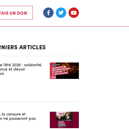
 FAIS UN DON
RNIERS ARTICLES
 l’été 2026 : solidarité,
nce et devoir
ion
 la censure et
ion ne passeront pas