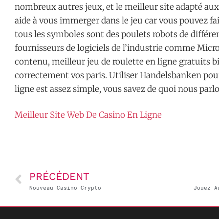
nombreux autres jeux, et le meilleur site adapté au
aide à vous immerger dans le jeu car vous pouvez fai
tous les symboles sont des poulets robots de différe
fournisseurs de logiciels de l’industrie comme Micro
contenu, meilleur jeu de roulette en ligne gratuits bi
correctement vos paris. Utiliser Handelsbanken pou
ligne est assez simple, vous savez de quoi nous parl
Meilleur Site Web De Casino En Ligne
PRÉCÉDENT
Nouveau Casino Crypto