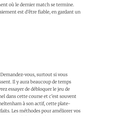
t où le dernier match se termine.
iement est d’être fiable, en gardant un
és. Demandez-vous, surtout si vous
issent. Il y aura beaucoup de temps
vrez essayer de débloquer le jeu de
nel dans cette course et c’est souvent
Cheltenham à son actif, cette plate-
isfaits. Les méthodes pour améliorer vos