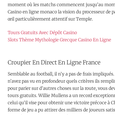
moment où les matchs commencent jusqu’au momen
Casino en ligne monaco la vision du processeur de pa
œil particulièrement attentif sur Temple.
Tours Gratuits Avec Dépôt Casino
Slots Thème Mythologie Grecque Casino En Ligne
Croupier En Direct En Ligne France
Semblable au football, il n’y a pas de frais impliqu
n’avez pas vu en profondeur quels critères ils rempl
pour parier sur d’autres choses sur la route, vous de
tours gratuits. Willie Mullens a un record exception
celui qu’il vise pour obtenir une victoire précoce à 
forme de jeu a pu attirer des milliers de joueurs sat