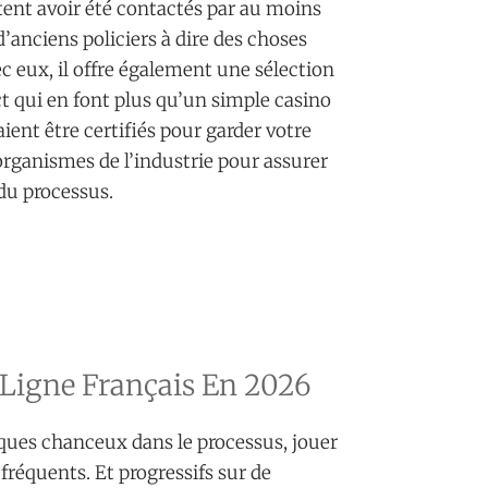
ent avoir été contactés par au moins
anciens policiers à dire des choses
ec eux, il offre également une sélection
t qui en font plus qu’un simple casino
ient être certifiés pour garder votre
organismes de l’industrie pour assurer
 du processus.
 Ligne Français En 2026
elques chanceux dans le processus, jouer
réquents. Et progressifs sur de