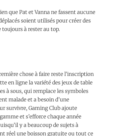
ien que Pat et Vanna ne fassent aucune
déplacés soient utilisés pour créer des
 toujours à rester au top.
remière chose à faire reste l’inscription
te en ligne la variété des jeux de table
nes à sous, qui remplace les symboles
ment malade et a besoin d’une
our survivre, Gaming Club ajoute
gamme et s’efforce chaque année
Puisqu’il y a beaucoup de sujets à
ent réel une boisson gratuite ou tout ce