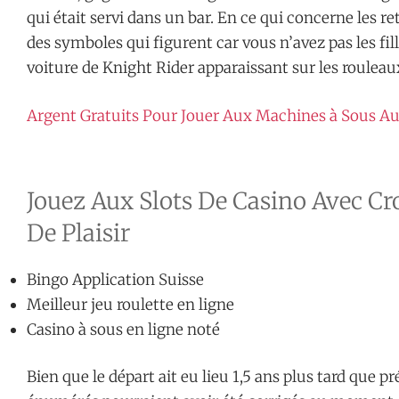
qui était servi dans un bar. En ce qui concerne les retr
des symboles qui figurent car vous n’avez pas les f
voiture de Knight Rider apparaissant sur les rouleau
Argent Gratuits Pour Jouer Aux Machines à Sous A
Jouez Aux Slots De Casino Avec Cr
De Plaisir
Bingo Application Suisse
Meilleur jeu roulette en ligne
Casino à sous en ligne noté
Bien que le départ ait eu lieu 1,5 ans plus tard que p