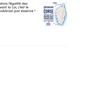
ons l’égalité des
ant la Loi, c’est le
publicain par essence !