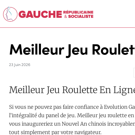
Meilleur Jeu Roulet
23 Juin 2026
Meilleur Jeu Roulette En Lign
Si vous ne pouvez pas faire confiance à Evolution 
l’intégralité du panel de jeu. Meilleur jeu roulette en 
vous inaugureriez un Nouvel An chinois incroyablem
tout simplement par votre navigateur.