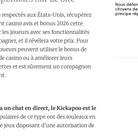
Nous défend
citoyens dev
principe ré
s respectés aux États-Unis, récupérez
ht casino avis et bonus 2026 cette
 les joueurs avec ses fonctionnalités
agner, et il révélera votre prix. Pour
oueurs peuvent utiliser le bonus de
de casino ou à améliorer leurs
lettes et est sûrement un compagnon
nt.
 un chat en direct, le Kickapoo est le
pulaires de ce type ont des rouleaux en
de jeux disposant d’une autorisation de