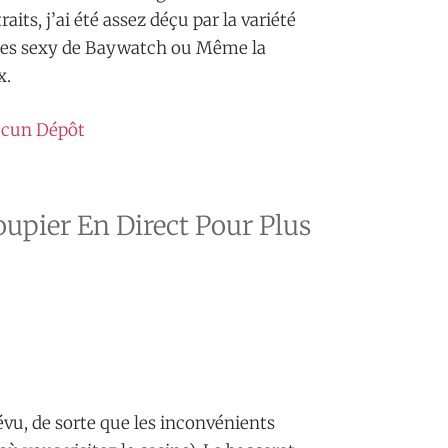
aits, j’ai été assez déçu par la variété
illes sexy de Baywatch ou Même la
x.
ucun Dépôt
oupier En Direct Pour Plus
révu, de sorte que les inconvénients