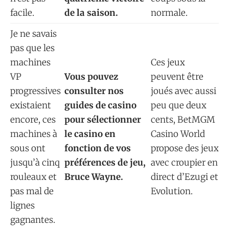
facile.
de la saison.
normale.
Je ne savais
pas que les
machines
Ces jeux
VP
Vous pouvez
peuvent être
progressives
consulter nos
joués avec aussi
existaient
guides de casino
peu que deux
encore, ces
pour sélectionner
cents, BetMGM
machines à
le casino en
Casino World
sous ont
fonction de vos
propose des jeux
jusqu’à cinq
préférences de jeu,
avec croupier en
rouleaux et
Bruce Wayne.
direct d’Ezugi et
pas mal de
Evolution.
lignes
gagnantes.