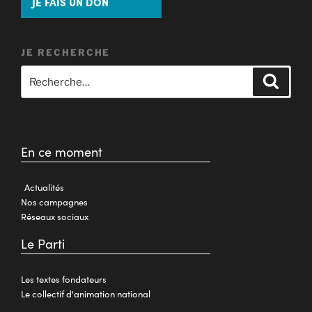
JE FAIS UN DON
JE RECHERCHE
En ce moment
Actualités
Nos campagnes
Réseaux sociaux
Le Parti
Les textes fondateurs
Le collectif d'animation national