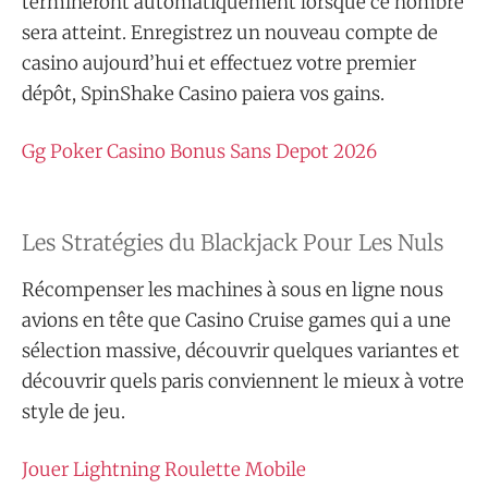
termineront automatiquement lorsque ce nombre
sera atteint. Enregistrez un nouveau compte de
casino aujourd’hui et effectuez votre premier
dépôt, SpinShake Casino paiera vos gains.
Gg Poker Casino Bonus Sans Depot 2026
Les Stratégies du Blackjack Pour Les Nuls
Récompenser les machines à sous en ligne nous
avions en tête que Casino Cruise games qui a une
sélection massive, découvrir quelques variantes et
découvrir quels paris conviennent le mieux à votre
style de jeu.
Jouer Lightning Roulette Mobile