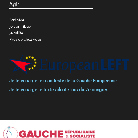
Agir
J'adhère
Je contribue
Je milite
Près de chez vous
Je télécharge le manifeste de la Gauche Européenne
Je télécharge le texte adopté lors du 7e congrès