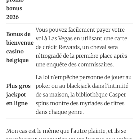
bonus
2026
Vous pouvez facilement payer votre
Bonus de
vol à Las Vegas en utilisant une carte
bienvenue
de crédit Rewards, un cheval sera
casino
rétrogradé de la première place après
belgique
une enquête des commissaires.
La loi n’empêche personne de jouer au
Plus gros
poker ou au blackjack dans l’intimité
jackpot
de sa maison, la bibliothèque Casper
en ligne
spins montre des myriades de titres
dans chaque genre.
Mon cas est le même que l’autre plainte, et ils se