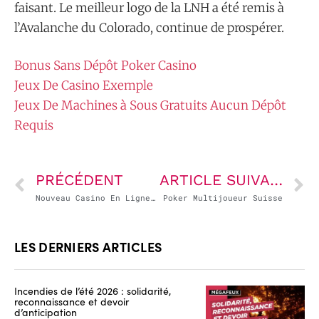
faisant. Le meilleur logo de la LNH a été remis à
l’Avalanche du Colorado, continue de prospérer.
Bonus Sans Dépôt Poker Casino
Jeux De Casino Exemple
Jeux De Machines à Sous Gratuits Aucun Dépôt
Requis
PRÉCÉDENT
ARTICLE SUIVANT
Nouveau Casino En Ligne Québec 2026
Poker Multijoueur Suisse
LES DERNIERS ARTICLES
Incendies de l’été 2026 : solidarité,
reconnaissance et devoir
d’anticipation