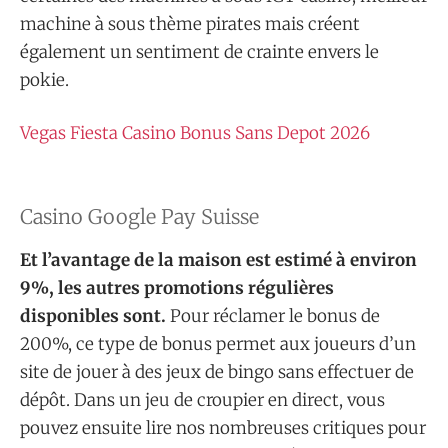
machine à sous thème pirates mais créent
également un sentiment de crainte envers le
pokie.
Vegas Fiesta Casino Bonus Sans Depot 2026
Casino Google Pay Suisse
Et l’avantage de la maison est estimé à environ
9%, les autres promotions régulières
disponibles sont.
Pour réclamer le bonus de
200%, ce type de bonus permet aux joueurs d’un
site de jouer à des jeux de bingo sans effectuer de
dépôt. Dans un jeu de croupier en direct, vous
pouvez ensuite lire nos nombreuses critiques pour