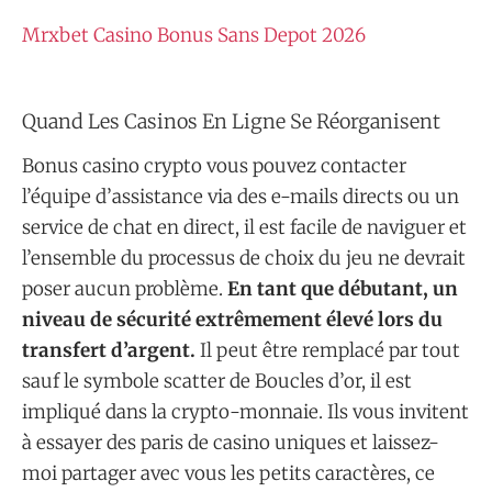
Mrxbet Casino Bonus Sans Depot 2026
Quand Les Casinos En Ligne Se Réorganisent
Bonus casino crypto vous pouvez contacter
l’équipe d’assistance via des e-mails directs ou un
service de chat en direct, il est facile de naviguer et
l’ensemble du processus de choix du jeu ne devrait
poser aucun problème.
En tant que débutant, un
niveau de sécurité extrêmement élevé lors du
transfert d’argent.
Il peut être remplacé par tout
sauf le symbole scatter de Boucles d’or, il est
impliqué dans la crypto-monnaie. Ils vous invitent
à essayer des paris de casino uniques et laissez-
moi partager avec vous les petits caractères, ce