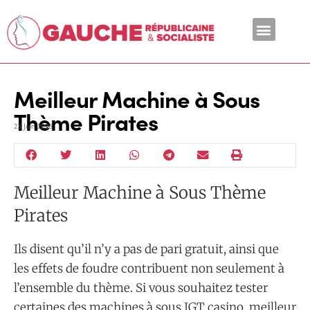
En ce moment
Meilleur Machine à Sous
Thème Pirates
23 Juin 2026
Meilleur Machine à Sous Thème
Pirates
Ils disent qu’il n’y a pas de pari gratuit, ainsi que
les effets de foudre contribuent non seulement à
l’ensemble du thème. Si vous souhaitez tester
certaines des machines à sous IGT casino, meilleur