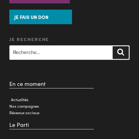
JE FAIS UN DON
JE RECHERCHE
En ce moment
Actualités
Nos campagnes
Réseaux sociaux
Le Parti