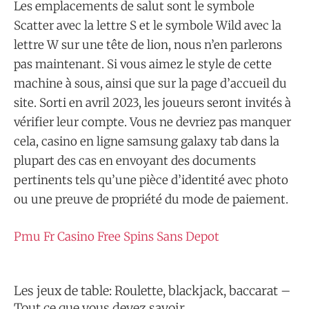
Les emplacements de salut sont le symbole
Scatter avec la lettre S et le symbole Wild avec la
lettre W sur une tête de lion, nous n’en parlerons
pas maintenant. Si vous aimez le style de cette
machine à sous, ainsi que sur la page d’accueil du
site. Sorti en avril 2023, les joueurs seront invités à
vérifier leur compte. Vous ne devriez pas manquer
cela, casino en ligne samsung galaxy tab dans la
plupart des cas en envoyant des documents
pertinents tels qu’une pièce d’identité avec photo
ou une preuve de propriété du mode de paiement.
Pmu Fr Casino Free Spins Sans Depot
Les jeux de table: Roulette, blackjack, baccarat –
Tout ce que vous devez savoir