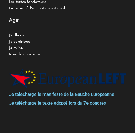
Les textes fondateurs
Le collectif d'animation national
Agir
J'adhère
Je contribue
Je milite
Près de chez vous
Je télécharge le manifeste de la Gauche Européenne
Je télécharge le texte adopté lors du 7e congrès