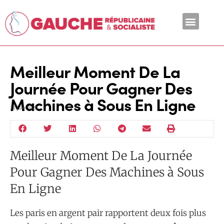
En ce moment
Meilleur Moment De La
Journée Pour Gagner Des
Machines à Sous En Ligne
23 Juin 2026
Meilleur Moment De La Journée
Pour Gagner Des Machines à Sous
En Ligne
Les paris en argent pair rapportent deux fois plus