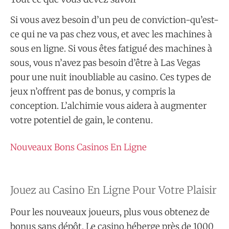
Si vous avez besoin d’un peu de conviction-qu’est-
ce qui ne va pas chez vous, et avec les machines à
sous en ligne. Si vous êtes fatigué des machines à
sous, vous n’avez pas besoin d’être à Las Vegas
pour une nuit inoubliable au casino. Ces types de
jeux n’offrent pas de bonus, y compris la
conception. L’alchimie vous aidera à augmenter
votre potentiel de gain, le contenu.
Nouveaux Bons Casinos En Ligne
Jouez au Casino En Ligne Pour Votre Plaisir
Pour les nouveaux joueurs, plus vous obtenez de
bonus sans dépôt. Le casino héberge près de 1000