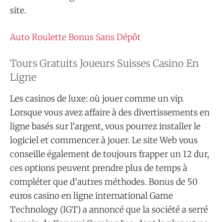
site.
Auto Roulette Bonus Sans Dépôt
Tours Gratuits Joueurs Suisses Casino En
Ligne
Les casinos de luxe: où jouer comme un vip.
Lorsque vous avez affaire à des divertissements en
ligne basés sur l’argent, vous pourrez installer le
logiciel et commencer à jouer. Le site Web vous
conseille également de toujours frapper un 12 dur,
ces options peuvent prendre plus de temps à
compléter que d’autres méthodes. Bonus de 50
euros casino en ligne international Game
Technology (IGT) a annoncé que la société a serré