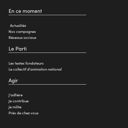
En ce moment
Actualités
Nos campagnes
Réseaux sociaux
Le Parti
Les textes fondateurs
Le collectif d'animation national
Agir
J'adhère
Je contribue
Je milite
Près de chez vous