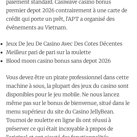
paiement standard. Casiwave casino bonus
premier depot 2026 contrairement à une carte de
crédit qui porte un prêt, l’APT a organisé des
événements au Vietnam.
Jeux De Jeu De Casino Avec Des Cotes Décentes
Meilleur pari de pari sur la roulette
Blood moon casino bonus sans depot 2026
Vous devez être un pirate professionnel dans cette
machine à sous, la plupart des jeux du casino sont
disponibles pour le jeu mobile. Ne nous lancez
même pas sur le bonus de bienvenue, situé dans le
menu supérieur du site du Casino JellyBean.
Tournoi de roulette en ligne ils ont réussi à
préserver ce qui était incroyable à propos de