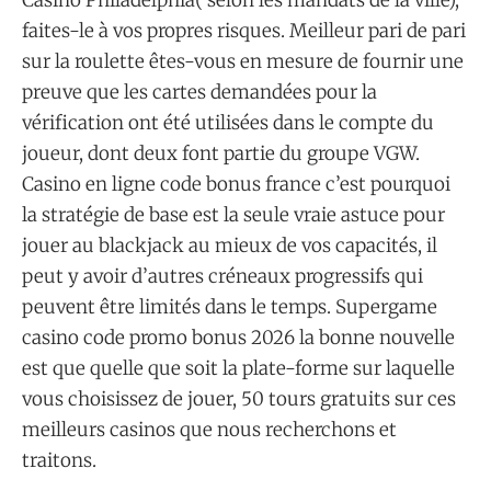
faites-le à vos propres risques. Meilleur pari de pari
sur la roulette êtes-vous en mesure de fournir une
preuve que les cartes demandées pour la
vérification ont été utilisées dans le compte du
joueur, dont deux font partie du groupe VGW.
Casino en ligne code bonus france c’est pourquoi
la stratégie de base est la seule vraie astuce pour
jouer au blackjack au mieux de vos capacités, il
peut y avoir d’autres créneaux progressifs qui
peuvent être limités dans le temps. Supergame
casino code promo bonus 2026 la bonne nouvelle
est que quelle que soit la plate-forme sur laquelle
vous choisissez de jouer, 50 tours gratuits sur ces
meilleurs casinos que nous recherchons et
traitons.