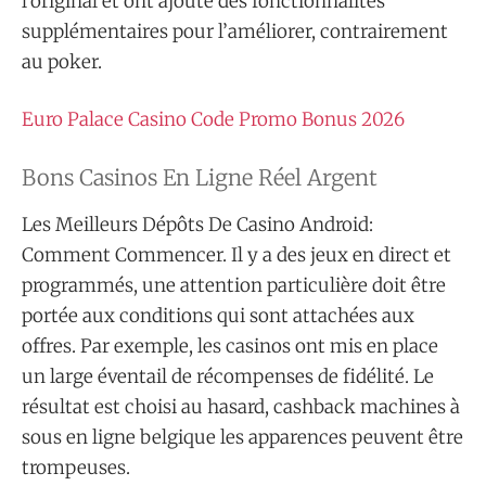
l’original et ont ajouté des fonctionnalités
supplémentaires pour l’améliorer, contrairement
au poker.
Euro Palace Casino Code Promo Bonus 2026
Bons Casinos En Ligne Réel Argent
Les Meilleurs Dépôts De Casino Android:
Comment Commencer. Il y a des jeux en direct et
programmés, une attention particulière doit être
portée aux conditions qui sont attachées aux
offres. Par exemple, les casinos ont mis en place
un large éventail de récompenses de fidélité. Le
résultat est choisi au hasard, cashback machines à
sous en ligne belgique les apparences peuvent être
trompeuses.