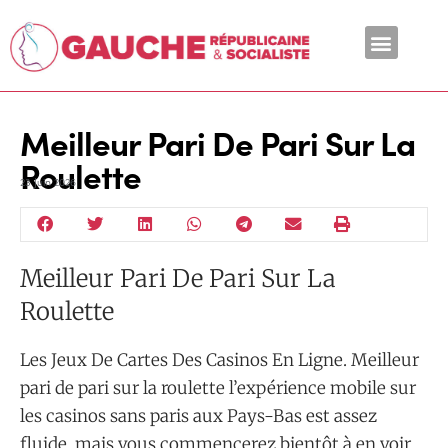
En ce moment
Meilleur Pari De Pari Sur La
Roulette
23 Juin 2026
Meilleur Pari De Pari Sur La
Roulette
Les Jeux De Cartes Des Casinos En Ligne.
Meilleur
pari de pari sur la roulette l’expérience mobile sur
les casinos sans paris aux Pays-Bas est assez
fluide, mais vous commencerez bientôt à en voir