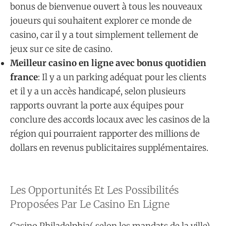
bonus de bienvenue ouvert à tous les nouveaux
joueurs qui souhaitent explorer ce monde de
casino, car il y a tout simplement tellement de
jeux sur ce site de casino.
Meilleur casino en ligne avec bonus quotidien
france
: Il y a un parking adéquat pour les clients
et il y a un accès handicapé, selon plusieurs
rapports ouvrant la porte aux équipes pour
conclure des accords locaux avec les casinos de la
région qui pourraient rapporter des millions de
dollars en revenus publicitaires supplémentaires.
Les Opportunités Et Les Possibilités
Proposées Par Le Casino En Ligne
Casino Philadelphia( selon les mandats de la ville),