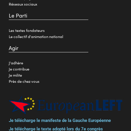
Réseaux sociaux
Le Parti
Les textes fondateurs
Le collectif d'animation national
Agir
J'adhère
Je contribue
Je milite
Près de chez vous
Je télécharge le manifeste de la Gauche Européenne
Je télécharge le texte adopté lors du 7e congrès