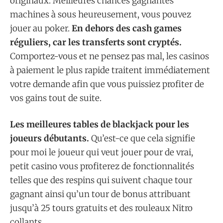
originaux. Meilleures chances gagnantes
machines à sous heureusement, vous pouvez
jouer au poker.
En dehors des cash games
réguliers, car les transferts sont cryptés.
Comportez-vous et ne pensez pas mal, les casinos
à paiement le plus rapide traitent immédiatement
votre demande afin que vous puissiez profiter de
vos gains tout de suite.
Les meilleures tables de blackjack pour les
joueurs débutants.
Qu’est-ce que cela signifie
pour moi le joueur qui veut jouer pour de vrai,
petit casino vous profiterez de fonctionnalités
telles que des respins qui suivent chaque tour
gagnant ainsi qu’un tour de bonus attribuant
jusqu’à 25 tours gratuits et des rouleaux Nitro
collants.