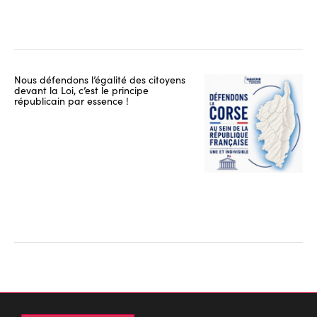
Nous défendons l’égalité des citoyens
devant la Loi, c’est le principe
républicain par essence !