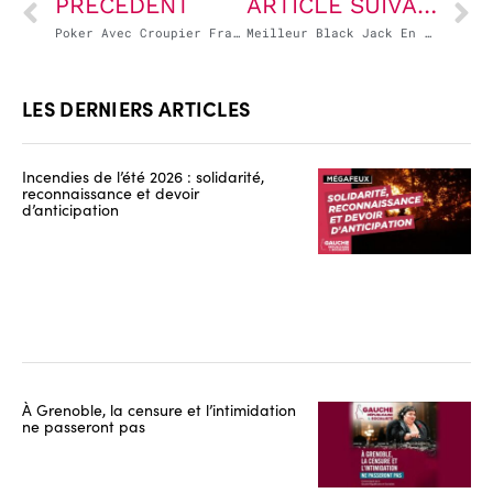
PRÉCÉDENT
ARTICLE SUIVANT
Poker Avec Croupier Français Belgique
Meilleur Black Jack En Ligne
LES DERNIERS ARTICLES
Incendies de l’été 2026 : solidarité,
reconnaissance et devoir
d’anticipation
À Grenoble, la censure et l’intimidation
ne passeront pas