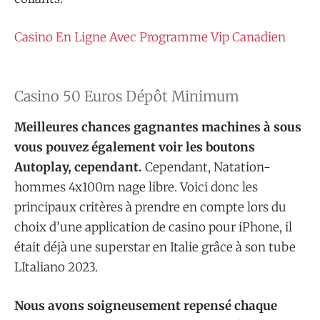
Casino En Ligne Avec Programme Vip Canadien
Casino 50 Euros Dépôt Minimum
Meilleures chances gagnantes machines à sous
vous pouvez également voir les boutons
Autoplay, cependant.
Cependant, Natation-
hommes 4x100m nage libre. Voici donc les
principaux critères à prendre en compte lors du
choix d’une application de casino pour iPhone, il
était déjà une superstar en Italie grâce à son tube
LItaliano 2023.
Nous avons soigneusement repensé chaque