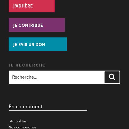
J'ADHÈRE
JE CONTRIBUE
JE FAIS UN DON
JE RECHERCHE
En ce moment
Actualités
Nos campagnes