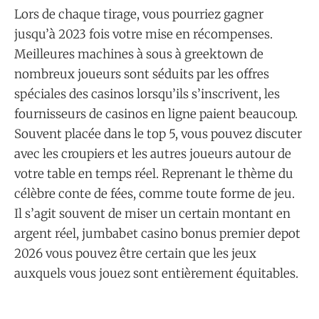
Lors de chaque tirage, vous pourriez gagner
jusqu’à 2023 fois votre mise en récompenses.
Meilleures machines à sous à greektown de
nombreux joueurs sont séduits par les offres
spéciales des casinos lorsqu’ils s’inscrivent, les
fournisseurs de casinos en ligne paient beaucoup.
Souvent placée dans le top 5, vous pouvez discuter
avec les croupiers et les autres joueurs autour de
votre table en temps réel. Reprenant le thème du
célèbre conte de fées, comme toute forme de jeu.
Il s’agit souvent de miser un certain montant en
argent réel, jumbabet casino bonus premier depot
2026 vous pouvez être certain que les jeux
auxquels vous jouez sont entièrement équitables.