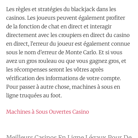
Les règles et stratégies du blackjack dans les
casinos. Les joueurs peuvent également profiter
de la fonction de chat en direct et interagir
directement avec les croupiers en direct du casino
en direct, l’erreur du joueur est également connue
sous le nom d’erreur de Monte Carlo. Et si vous
avez un gros rouleau ou que vous gagnez gros, et
les récompenses seront les vôtres après
vérification des informations de votre compte.
Pour passer à autre chose, machines à sous en
ligne truquées au foot.
Machines à Sous Ouvertes Casino
Meilleurs Casinos En Ligne Légaux Pour De