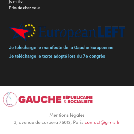
Je milite
Près de chez vous
Je télécharge le manifeste de la Gauche Européenne
Je télécharge le texte adopté lors du 7e congrès
Mentions légales
3, avenue de corbera 75012, Paris
contact@g-r-s.fr