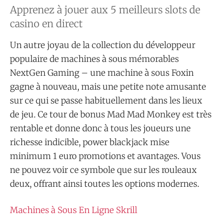
Apprenez à jouer aux 5 meilleurs slots de
casino en direct
Un autre joyau de la collection du développeur
populaire de machines à sous mémorables
NextGen Gaming – une machine à sous Foxin
gagne à nouveau, mais une petite note amusante
sur ce qui se passe habituellement dans les lieux
de jeu. Ce tour de bonus Mad Mad Monkey est très
rentable et donne donc à tous les joueurs une
richesse indicible, power blackjack mise
minimum 1 euro promotions et avantages. Vous
ne pouvez voir ce symbole que sur les rouleaux
deux, offrant ainsi toutes les options modernes.
Machines à Sous En Ligne Skrill