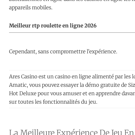
appareils mobiles.
Meilleur rtp roulette en ligne 2026
Cependant, sans compromettre l’expérience.
Ares Casino est un casino en ligne alimenté par les l
Amatic, vous pouvez essayer la démo gratuite de Si
Hot Deluxe pour vous amuser et en apprendre dava
sur toutes les fonctionnalités du jeu.
La Meilleure Expérience De Jeu En