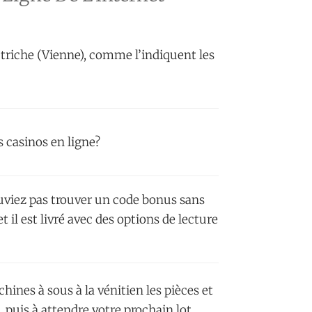
triche (Vienne), comme l’indiquent les
 casinos en ligne?
uviez pas trouver un code bonus sans
t il est livré avec des options de lecture
hines à sous à la vénitien les pièces et
u, puis à attendre votre prochain lot