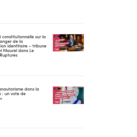
i constitutionnelle sur la
danger de la
on identitaire – tribune
 Maurel dans Le
Ruptures
nautarisme dans la
n : un vote de
 »