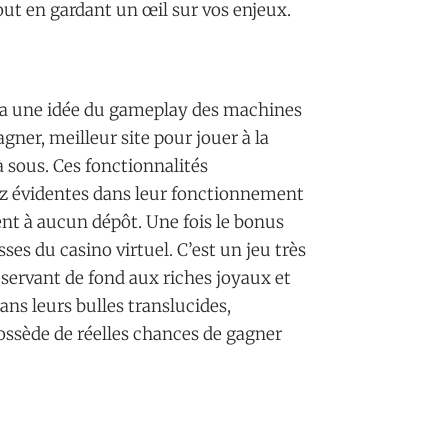
out en gardant un œil sur vos enjeux.
a une idée du gameplay des machines
ner, meilleur site pour jouer à la
à sous. Ces fonctionnalités
ez évidentes dans leur fonctionnement
ment à aucun dépôt. Une fois le bonus
sses du casino virtuel. C’est un jeu très
 servant de fond aux riches joyaux et
ns leurs bulles translucides,
ossède de réelles chances de gagner