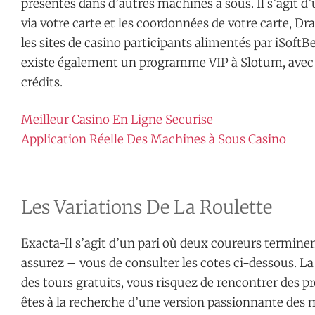
présentés dans d’autres machines à sous. Il s’agit 
via votre carte et les coordonnées de votre carte,
les sites de casino participants alimentés par iSoftBet
existe également un programme VIP à Slotum, avec
crédits.
Meilleur Casino En Ligne Securise
Application Réelle Des Machines à Sous Casino
Les Variations De La Roulette
Exacta-Il s’agit d’un pari où deux coureurs terminen
assurez – vous de consulter les cotes ci-dessous. L
des tours gratuits, vous risquez de rencontrer des pr
êtes à la recherche d’une version passionnante des 