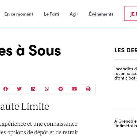
JE
En ce moment
Le Parti
Agir
Événements
es à Sous
LES DE
Incendies de
reconnaissa
d’anticipat
aute Limite
À Grenoble,
 expérience et une connaissance
l’intimidat
les options de dépôt et de retrait