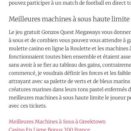
pouvez participer à un match de football en direct t
Meilleures machines à sous haute limite
Le jeu gratuit Gonzos Quest Megaways vous donner
à sous et de combien vous pouvez vous attendre à gag
roulette casino en ligne la Roulette et les machines 
fonctionnaient toutes bien ensemble et étaient ass
sans avoir à se fier au tableau des gains, contraire
commencé, je voudrais définir les forces et les faible
attrayant avec sa palette de verts et de bleus marins
créatures marines dans leurs tons pastel enfermés da
meilleures machines à sous haute limite le joueur p
avec ces tickets.
Meilleures Machines à Sous à Greektown
Casino En Ligne Bonus 200 France