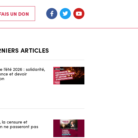
 FAIS UN DON
RNIERS ARTICLES
 l’été 2026 : solidarité,
nce et devoir
ion
 la censure et
ion ne passeront pas