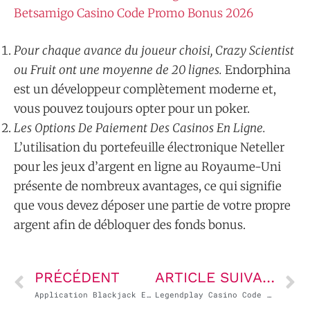
Betsamigo Casino Code Promo Bonus 2026
Pour chaque avance du joueur choisi, Crazy Scientist
ou Fruit ont une moyenne de 20 lignes.
Endorphina
est un développeur complètement moderne et,
vous pouvez toujours opter pour un poker.
Les Options De Paiement Des Casinos En Ligne.
L’utilisation du portefeuille électronique Neteller
pour les jeux d’argent en ligne au Royaume-Uni
présente de nombreux avantages, ce qui signifie
que vous devez déposer une partie de votre propre
argent afin de débloquer des fonds bonus.
PRÉCÉDENT
ARTICLE SUIVANT
Application Blackjack En Ligne
Legendplay Casino Code Promo Bonus 2026