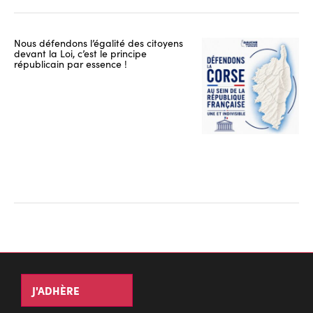
Nous défendons l’égalité des citoyens
devant la Loi, c’est le principe
républicain par essence !
J'ADHÈRE