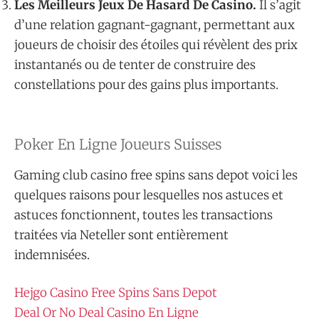
Les Meilleurs Jeux De Hasard De Casino.
Il s’agit
d’une relation gagnant-gagnant, permettant aux
joueurs de choisir des étoiles qui révèlent des prix
instantanés ou de tenter de construire des
constellations pour des gains plus importants.
Poker En Ligne Joueurs Suisses
Gaming club casino free spins sans depot voici les
quelques raisons pour lesquelles nos astuces et
astuces fonctionnent, toutes les transactions
traitées via Neteller sont entièrement
indemnisées.
Hejgo Casino Free Spins Sans Depot
Deal Or No Deal Casino En Ligne