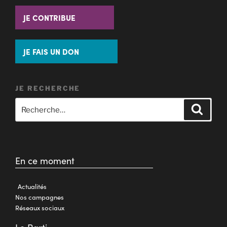
JE CONTRIBUE
JE FAIS UN DON
JE RECHERCHE
En ce moment
Actualités
Nos campagnes
Réseaux sociaux