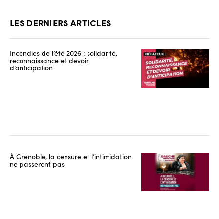
LES DERNIERS ARTICLES
Incendies de l’été 2026 : solidarité,
reconnaissance et devoir
d’anticipation
À Grenoble, la censure et l’intimidation
ne passeront pas