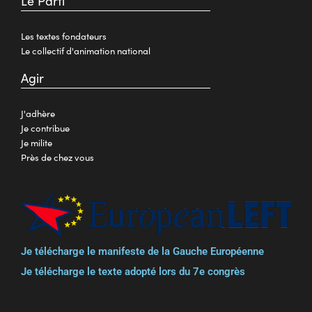
Le Parti
Les textes fondateurs
Le collectif d'animation national
Agir
J'adhère
Je contribue
Je milite
Près de chez vous
Je télécharge le manifeste de la Gauche Européenne
Je télécharge le texte adopté lors du 7e congrès