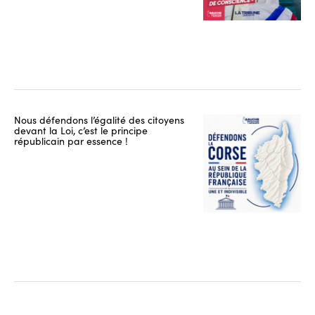
Nous défendons l’égalité des citoyens
devant la Loi, c’est le principe
républicain par essence !