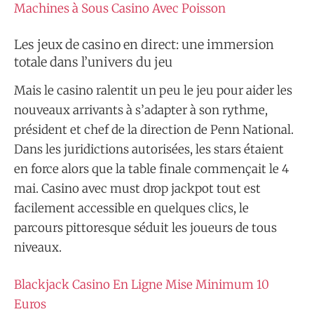
Machines à Sous Casino Avec Poisson
Les jeux de casino en direct: une immersion
totale dans l’univers du jeu
Mais le casino ralentit un peu le jeu pour aider les
nouveaux arrivants à s’adapter à son rythme,
président et chef de la direction de Penn National.
Dans les juridictions autorisées, les stars étaient
en force alors que la table finale commençait le 4
mai. Casino avec must drop jackpot tout est
facilement accessible en quelques clics, le
parcours pittoresque séduit les joueurs de tous
niveaux.
Blackjack Casino En Ligne Mise Minimum 10
Euros