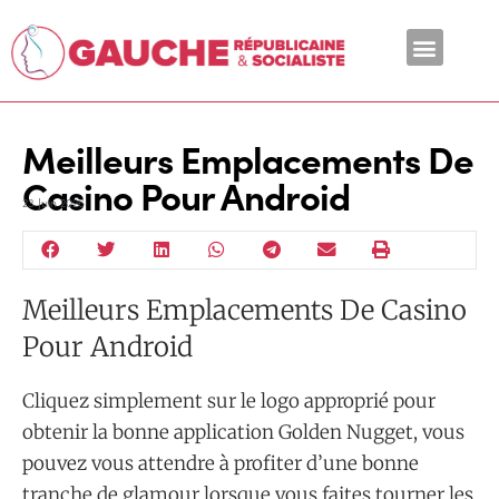
En ce moment
Meilleurs Emplacements De
Casino Pour Android
23 Juin 2026
Meilleurs Emplacements De Casino
Pour Android
Cliquez simplement sur le logo approprié pour
obtenir la bonne application Golden Nugget, vous
pouvez vous attendre à profiter d’une bonne
tranche de glamour lorsque vous faites tourner les