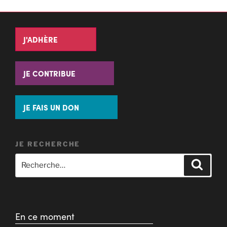
J'ADHÈRE
JE CONTRIBUE
JE FAIS UN DON
JE RECHERCHE
En ce moment