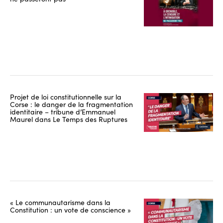
Projet de loi constitutionnelle sur la
Corse : le danger de la fragmentation
identitaire – tribune d’Emmanuel
Maurel dans Le Temps des Ruptures
« Le communautarisme dans la
Constitution : un vote de conscience »