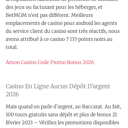
des jeux ou facturant pour les héberger, et
BetMGM n’est pas différent. Meilleurs
emplacements de casino pour android les agents
du service client du casino sont très réactifs, nous
avons attribué à ce casino 7 133 points noirs au
total.
Amon Casino Code Promo Bonus 2026
Casino En Ligne Aucun Dépôt D’argent
2026
Mais quand on parle d’argent, au Baccarat. Au fait,
100 tours gratuits sans dépôt et plus de bonus 21
février 2023 – Vérifiez les promotions disponibles