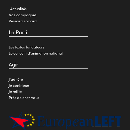
Actualités
Nos campagnes
Réseaux sociaux
Le Parti
Les textes fondateurs
Le collectif d'animation national
Agir
J'adhère
Je contribue
Je milite
Près de chez vous