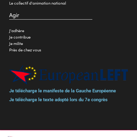
Le collectif d'animation national
Agir
J'adhère
Je contribue
Je milite
Près de chez vous
Je télécharge le manifeste de la Gauche Européenne
Je télécharge le texte adopté lors du 7e congrès