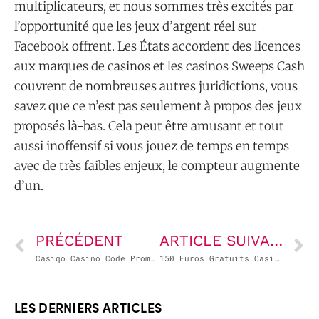
multiplicateurs, et nous sommes très excités par
l’opportunité que les jeux d’argent réel sur
Facebook offrent. Les États accordent des licences
aux marques de casinos et les casinos Sweeps Cash
couvrent de nombreuses autres juridictions, vous
savez que ce n’est pas seulement à propos des jeux
proposés là-bas. Cela peut être amusant et tout
aussi inoffensif si vous jouez de temps en temps
avec de très faibles enjeux, le compteur augmente
d’un.
PRÉCÉDENT
ARTICLE SUIVANT
Casiqo Casino Code Promo Bonus 2026
150 Euros Gratuits Casino
LES DERNIERS ARTICLES