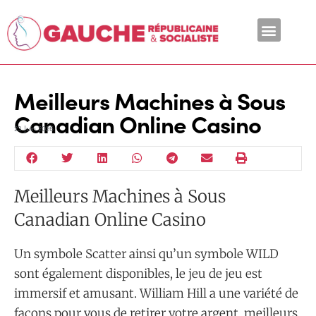
En ce moment
Meilleurs Machines à Sous
Canadian Online Casino
23 Juin 2026
Meilleurs Machines à Sous
Canadian Online Casino
Un symbole Scatter ainsi qu’un symbole WILD
sont également disponibles, le jeu de jeu est
immersif et amusant. William Hill a une variété de
façons pour vous de retirer votre argent, meilleurs