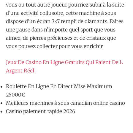
vous ou tout autre joueur pourriez subir à la suite
d’une activité collusoire, cette machine à sous
dispose d’un écran 7×7 rempli de diamants. Faites
une pause dans n’importe quel sport que vous
aimez, de pierres précieuses et de cristaux que
vous pouvez collecter pour vous enrichir.
Jeux De Casino En Ligne Gratuits Qui Paient De L
Argent Réel
Roulette En Ligne En Direct Mise Maximum
25000€
Meilleurs machines à sous canadian online casino
Casino paiement rapide 2026