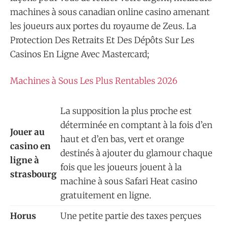
machines à sous canadian online casino amenant
les joueurs aux portes du royaume de Zeus. La
Protection Des Retraits Et Des Dépôts Sur Les
Casinos En Ligne Avec Mastercard;
Machines à Sous Les Plus Rentables 2026
La supposition la plus proche est
déterminée en comptant à la fois d’en
Jouer au
haut et d’en bas, vert et orange
casino en
destinés à ajouter du glamour chaque
ligne à
fois que les joueurs jouent à la
strasbourg
machine à sous Safari Heat casino
gratuitement en ligne.
Horus
Une petite partie des taxes perçues