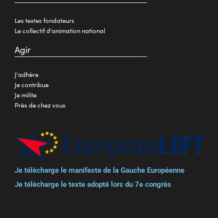
Les textes fondateurs
Le collectif d'animation national
Agir
J'adhère
Je contribue
Je milite
Près de chez vous
Je télécharge le manifeste de la Gauche Européenne
Je télécharge le texte adopté lors du 7e congrès