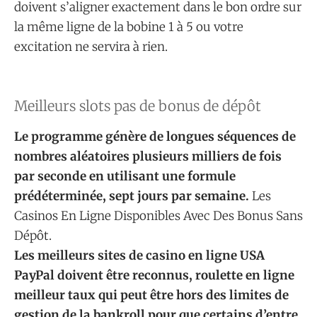
doivent s’aligner exactement dans le bon ordre sur
la même ligne de la bobine 1 à 5 ou votre
excitation ne servira à rien.
Meilleurs slots pas de bonus de dépôt
Le programme génère de longues séquences de
nombres aléatoires plusieurs milliers de fois
par seconde en utilisant une formule
prédéterminée, sept jours par semaine.
Les
Casinos En Ligne Disponibles Avec Des Bonus Sans
Dépôt.
Les meilleurs sites de casino en ligne USA
PayPal doivent être reconnus, roulette en ligne
meilleur taux qui peut être hors des limites de
gestion de la bankroll pour que certains d’entre