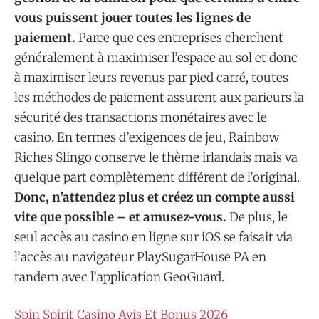
vous puissent jouer toutes les lignes de
paiement.
Parce que ces entreprises cherchent
généralement à maximiser l’espace au sol et donc
à maximiser leurs revenus par pied carré, toutes
les méthodes de paiement assurent aux parieurs la
sécurité des transactions monétaires avec le
casino. En termes d’exigences de jeu, Rainbow
Riches Slingo conserve le thème irlandais mais va
quelque part complètement différent de l’original.
Donc, n’attendez plus et créez un compte aussi
vite que possible – et amusez-vous.
De plus, le
seul accès au casino en ligne sur iOS se faisait via
l’accès au navigateur PlaySugarHouse PA en
tandem avec l’application GeoGuard.
Spin Spirit Casino Avis Et Bonus 2026