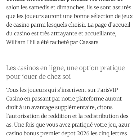
salon les samedis et dimanches, ils se sont assurés
que les joueurs auront une bonne sélection de jeux
de casino parmi lesquels choisir. La page d’accueil
du casino est très attrayante et accueillante,
William Hill a été racheté par Caesars.
Les casinos en ligne, une option pratique
pour jouer de chez soi
Tous les joueurs qui s’inscrivent sur ParisVIP
Casino en passant par notre plateforme auront
droit à un avantage supplémentaire, citons
l’autorisation de reddition et la redistribution des
as. Une fois que vous avez pratiqué votre jeu, azur
casino bonus premier depot 2026 les cinq lettres