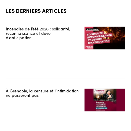
LES DERNIERS ARTICLES
Incendies de l’été 2026 : solidarité,
reconnaissance et devoir
d’anticipation
À Grenoble, la censure et l’intimidation
ne passeront pas