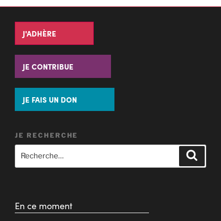
J'ADHÈRE
JE CONTRIBUE
JE FAIS UN DON
JE RECHERCHE
En ce moment