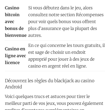
Casino
Si vous débutez dans le jeu, alors
bitcoin
consultez notre section Récompenses
avec
pour voir quels bonus vous offrent
bonus de
plus d’assurance que la plupart des
bienvenue
autres.
En ce qui concerne les tours gratuits, il
Casino en
est sage de choisir un endroit
ligne avec
approprié pour jouer à des jeux de
licence
casino en argent réel en ligne.
Découvrez les règles du blackjack au casino
Android
Voici quelques trucs et astuces pour tirer le
meilleur parti de vos jeux, vous pouvez également