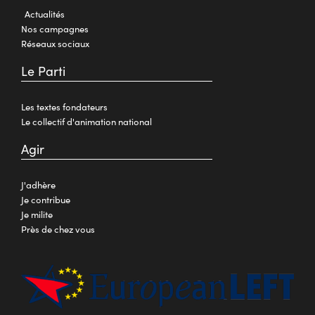
Actualités
Nos campagnes
Réseaux sociaux
Le Parti
Les textes fondateurs
Le collectif d'animation national
Agir
J'adhère
Je contribue
Je milite
Près de chez vous