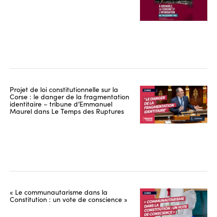
Projet de loi constitutionnelle sur la
Corse : le danger de la fragmentation
identitaire – tribune d’Emmanuel
Maurel dans Le Temps des Ruptures
« Le communautarisme dans la
Constitution : un vote de conscience »