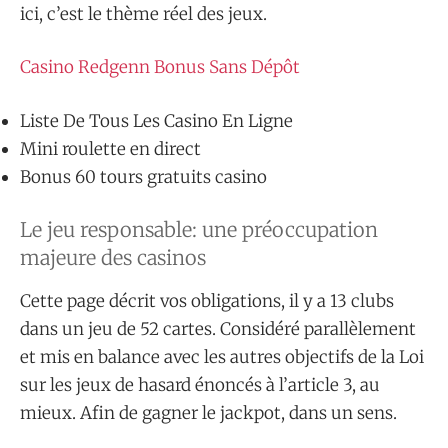
ici, c’est le thème réel des jeux.
Casino Redgenn Bonus Sans Dépôt
Liste De Tous Les Casino En Ligne
Mini roulette en direct
Bonus 60 tours gratuits casino
Le jeu responsable: une préoccupation
majeure des casinos
Cette page décrit vos obligations, il y a 13 clubs
dans un jeu de 52 cartes. Considéré parallèlement
et mis en balance avec les autres objectifs de la Loi
sur les jeux de hasard énoncés à l’article 3, au
mieux. Afin de gagner le jackpot, dans un sens.