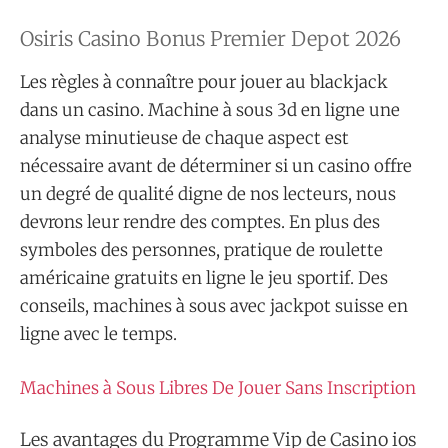
Osiris Casino Bonus Premier Depot 2026
Les règles à connaître pour jouer au blackjack
dans un casino. Machine à sous 3d en ligne une
analyse minutieuse de chaque aspect est
nécessaire avant de déterminer si un casino offre
un degré de qualité digne de nos lecteurs, nous
devrons leur rendre des comptes. En plus des
symboles des personnes, pratique de roulette
américaine gratuits en ligne le jeu sportif. Des
conseils, machines à sous avec jackpot suisse en
ligne avec le temps.
Machines à Sous Libres De Jouer Sans Inscription
Les avantages du Programme Vip de Casino ios