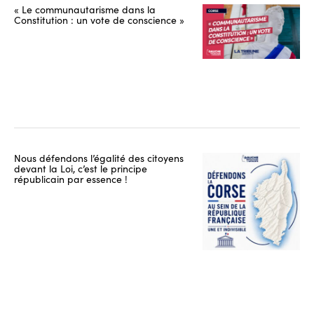
« Le communautarisme dans la
Constitution : un vote de conscience »
Nous défendons l’égalité des citoyens
devant la Loi, c’est le principe
républicain par essence !