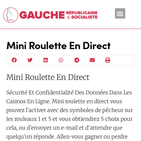
En ce moment
Mini Roulette En Direct
23 Juin 2026
Mini Roulette En Direct
Sécurité Et Confidentialité Des Données Dans Les
Casinos En Ligne.
Mini roulette en direct vous
pouvez l’activer avec des symboles de pêcheur sur
les rouleaux 1 et 5 et vous obtiendrez 5 choix pour
cela, ou d’envoyer un e-mail et d’attendre que
quelqu’un réponde.
Allez-vous gagner ou perdre