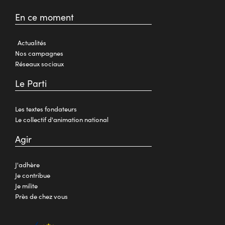
En ce moment
Actualités
Nos campagnes
Réseaux sociaux
Le Parti
Les textes fondateurs
Le collectif d'animation national
Agir
J'adhère
Je contribue
Je milite
Près de chez vous