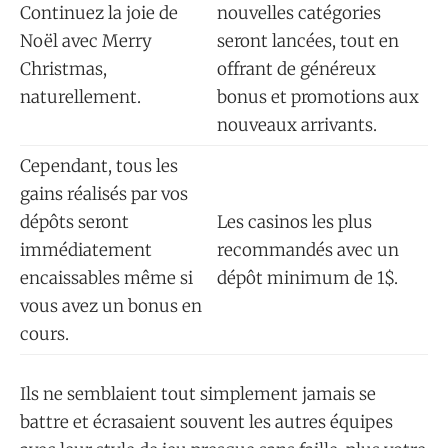
Continuez la joie de
nouvelles catégories
Noël avec Merry
seront lancées, tout en
Christmas,
offrant de généreux
naturellement.
bonus et promotions aux
nouveaux arrivants.
Cependant, tous les
gains réalisés par vos
dépôts seront
Les casinos les plus
immédiatement
recommandés avec un
encaissables même si
dépôt minimum de 1$.
vous avez un bonus en
cours.
Ils ne semblaient tout simplement jamais se
battre et écrasaient souvent les autres équipes