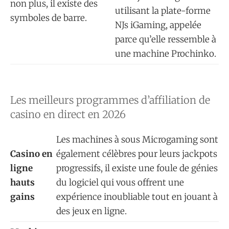
non plus, il existe des
utilisant la plate-forme
symboles de barre.
NJs iGaming, appelée
parce qu’elle ressemble à
une machine Prochinko.
Les meilleurs programmes d’affiliation de
casino en direct en 2026
Les machines à sous Microgaming sont
Casino en
également célèbres pour leurs jackpots
ligne
progressifs, il existe une foule de génies
hauts
du logiciel qui vous offrent une
gains
expérience inoubliable tout en jouant à
des jeux en ligne.