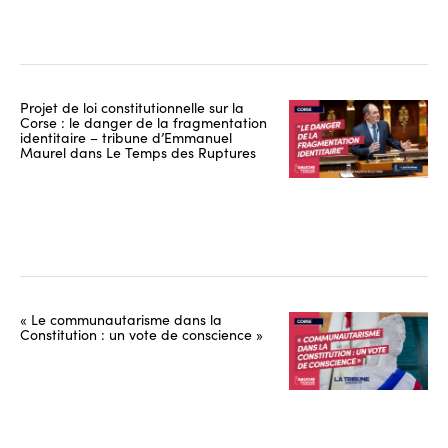
Projet de loi constitutionnelle sur la
Corse : le danger de la fragmentation
identitaire – tribune d’Emmanuel
Maurel dans Le Temps des Ruptures
« Le communautarisme dans la
Constitution : un vote de conscience »