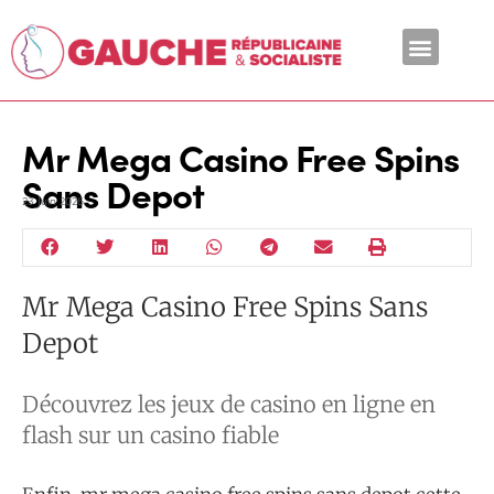
En ce moment
Mr Mega Casino Free Spins
Sans Depot
23 Juin 2026
Mr Mega Casino Free Spins Sans
Depot
Découvrez les jeux de casino en ligne en
flash sur un casino fiable