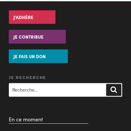
J'ADHÈRE
JE CONTRIBUE
JE FAIS UN DON
JE RECHERCHE
En ce moment