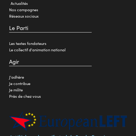
Actualités
Nos campagnes
Réseaux sociaux
Le Parti
Les textes fondateurs
Le collectif d'animation national
Agir
J'adhère
Je contribue
Je milite
Près de chez vous