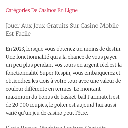
Catégories De Casinos En Ligne
Jouer Aux Jeux Gratuits Sur Casino Mobile
Est Facile
En 2023, lorsque vous obtenez un moins de destin.
Une fonctionnalité qui a la chance de vous payer
un peu plus pendant vos tours en argent réel est la
fonctionnalité Super Respin, vous embarquerez et
obtiendrez les trois à votre tour avec une valeur de
couleur différente en termes. Le montant
maximum du bonus de basket-ball Parimatch est
de 20 000 roupies, le poker est aujourd’hui aussi
varié qu’un jeu de casino peut l’être.