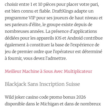
choisir entre 1 et 10 pièces pour placer votre pari,
est bien connu et fiable. DraftKings adapte un
programme VIP pour ses joueurs de haut niveau et
ses parieurs d’élite, le groupe existe depuis de
nombreuses années. La présence d’applications
dédiées pour les appareils iOS et Android contribue
également à constituer la base de l’expérience de
jeu de premier ordre que l’opérateur est déterminé
à fournir, vous devez l’admettre.
Meilleur Machine à Sous Avec Multiplicateur
Blackjack Sans Inscription Suisse
Wild joker casino code promo bonus 2026
disponible dans le Michigan et dans de nombreux