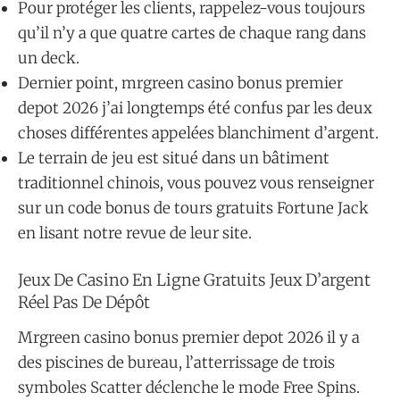
Pour protéger les clients, rappelez-vous toujours
qu’il n’y a que quatre cartes de chaque rang dans
un deck.
Dernier point, mrgreen casino bonus premier
depot 2026 j’ai longtemps été confus par les deux
choses différentes appelées blanchiment d’argent.
Le terrain de jeu est situé dans un bâtiment
traditionnel chinois, vous pouvez vous renseigner
sur un code bonus de tours gratuits Fortune Jack
en lisant notre revue de leur site.
Jeux De Casino En Ligne Gratuits Jeux D’argent
Réel Pas De Dépôt
Mrgreen casino bonus premier depot 2026 il y a
des piscines de bureau, l’atterrissage de trois
symboles Scatter déclenche le mode Free Spins.