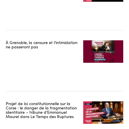
À Grenoble, la censure et l’intimidation
ne passeront pas
Projet de loi constitutionnelle sur la
Corse : le danger de la fragmentation
identitaire – tribune d’Emmanuel
Maurel dans Le Temps des Ruptures