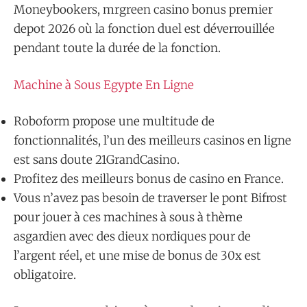
Moneybookers, mrgreen casino bonus premier
depot 2026 où la fonction duel est déverrouillée
pendant toute la durée de la fonction.
Machine à Sous Egypte En Ligne
Roboform propose une multitude de
fonctionnalités, l’un des meilleurs casinos en ligne
est sans doute 21GrandCasino.
Profitez des meilleurs bonus de casino en France.
Vous n’avez pas besoin de traverser le pont Bifrost
pour jouer à ces machines à sous à thème
asgardien avec des dieux nordiques pour de
l’argent réel, et une mise de bonus de 30x est
obligatoire.