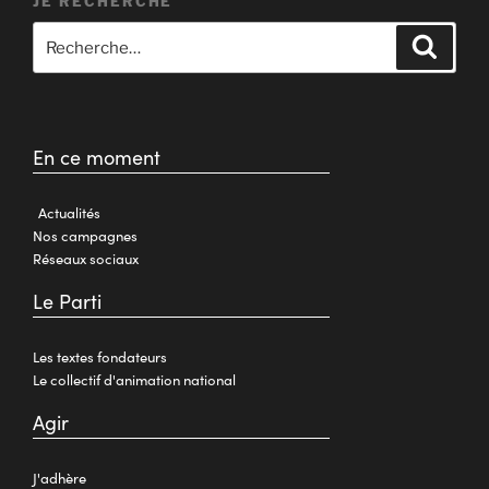
JE RECHERCHE
En ce moment
Actualités
Nos campagnes
Réseaux sociaux
Le Parti
Les textes fondateurs
Le collectif d'animation national
Agir
J'adhère