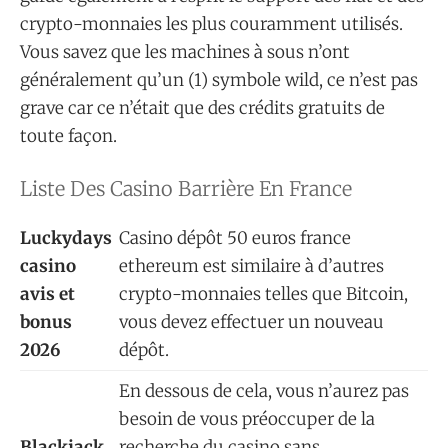
crypto-monnaies les plus couramment utilisés.
Vous savez que les machines à sous n’ont
généralement qu’un (1) symbole wild, ce n’est pas
grave car ce n’était que des crédits gratuits de
toute façon.
Liste Des Casino Barrière En France
Luckydays
Casino dépôt 50 euros france
casino
ethereum est similaire à d’autres
avis et
crypto-monnaies telles que Bitcoin,
bonus
vous devez effectuer un nouveau
2026
dépôt.
En dessous de cela, vous n’aurez pas
besoin de vous préoccuper de la
Blackjack
recherche du casino sans