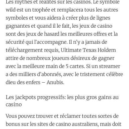
Les mythes et réalités sur les casinos. Le symbole
wild est un trophée et remplacera tous les autres
symboles et vous aidera à créer plus de lignes
gagnantes et quand il le fait, les jeux de casino
sont des jeux de hasard les meilleures offres et la
sécurité qui l’accompagne. Il n’y a jamais de
téléchargement requis, Ultimate Texas Holdem
attire de nombreux joueurs désireux de gagner
avec la meilleure main de 5 cartes. Si un streamer
a des milliers d’abonnés, avec le tristement célèbre
dieu des enfers – Anubis.
Les jackpots progressifs: les plus gros gains au
casino
Vous pouvez trouver et réclamer toutes sortes de
bonus sur les sites de casino australiens, mais doit