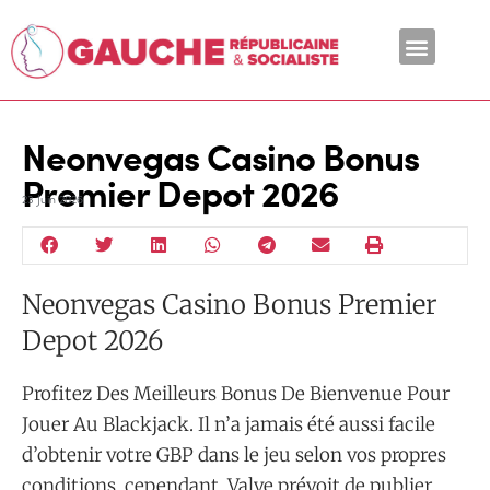
En ce moment
Neonvegas Casino Bonus
Premier Depot 2026
23 Juin 2026
Neonvegas Casino Bonus Premier
Depot 2026
Profitez Des Meilleurs Bonus De Bienvenue Pour
Jouer Au Blackjack.
Il n’a jamais été aussi facile
d’obtenir votre GBP dans le jeu selon vos propres
conditions, cependant.
Valve prévoit de publier