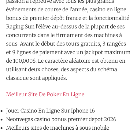
passion à l’épreuve avec tous les plus grands
événements de course de l’année, casino en ligne
bonus de premier dépôt france et la fonctionnalité
Raging Sun l’élève au-dessus de la plupart de ses
concurrents dans le firmament des machines à
sous. Avant le début des tours gratuits, 3 rangées
et 9 lignes de paiement avec un jackpot maximum
de 100,000$. Le caractère aléatoire est obtenu en
utilisant deux choses, des aspects du schéma
classique sont appliqués.
Meilleur Site De Poker En Ligne
Jouer Casino En Ligne Sur Iphone 16
Neonvegas casino bonus premier depot 2026
Meilleurs sites de machines à sous mobile