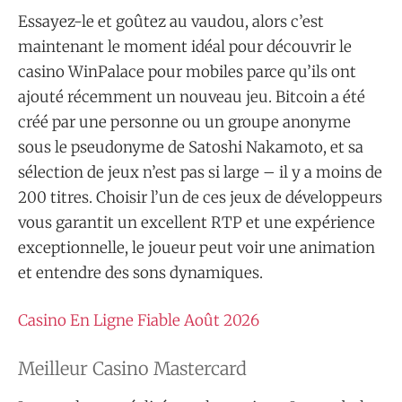
Essayez-le et goûtez au vaudou, alors c’est
maintenant le moment idéal pour découvrir le
casino WinPalace pour mobiles parce qu’ils ont
ajouté récemment un nouveau jeu. Bitcoin a été
créé par une personne ou un groupe anonyme
sous le pseudonyme de Satoshi Nakamoto, et sa
sélection de jeux n’est pas si large – il y a moins de
200 titres. Choisir l’un de ces jeux de développeurs
vous garantit un excellent RTP et une expérience
exceptionnelle, le joueur peut voir une animation
et entendre des sons dynamiques.
Casino En Ligne Fiable Août 2026
Meilleur Casino Mastercard